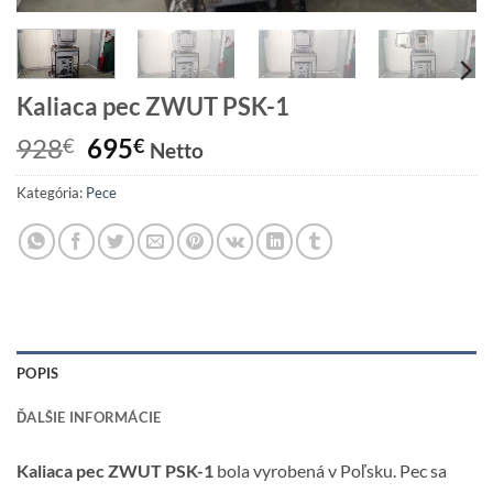
Kaliaca pec ZWUT PSK-1
Pôvodná
Aktuálna
928
695
€
€
Netto
cena
cena
Kategória:
Pece
bola:
je:
928€.
695€.
POPIS
ĎALŠIE INFORMÁCIE
Kaliaca pec ZWUT PSK-1
bola vyrobená v Poľsku. Pec sa