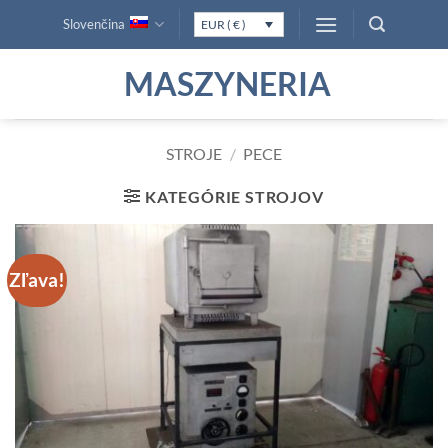
Skip
Slovenčina
EUR ( € )
to
content
MASZYNERIA
STROJE
/
PECE
KATEGÓRIE STROJOV
Zľava!