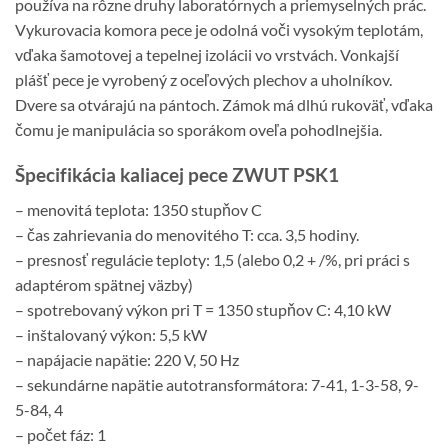
používa na rôzne druhy laboratórnych a priemyselných prác.
Vykurovacia komora pece je odolná voči vysokým teplotám,
vďaka šamotovej a tepelnej izolácii vo vrstvách. Vonkajší
plášť pece je vyrobený z oceľových plechov a uholníkov.
Dvere sa otvárajú na pántoch. Zámok má dlhú rukoväť, vďaka
čomu je manipulácia so sporákom oveľa pohodlnejšia.
Špecifikácia kaliacej pece ZWUT PSK1
– menovitá teplota: 1350 stupňov C
– čas zahrievania do menovitého T: cca. 3,5 hodiny.
– presnosť regulácie teploty: 1,5 (alebo 0,2 + /%, pri práci s
adaptérom spätnej väzby)
– spotrebovaný výkon pri T = 1350 stupňov C: 4,10 kW
– inštalovaný výkon: 5,5 kW
– napájacie napätie: 220 V, 50 Hz
– sekundárne napätie autotransformátora: 7-41, 1-3-58, 9-
5-84, 4
– počet fáz: 1