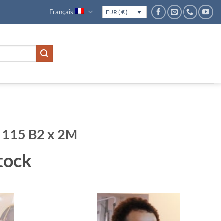
Français
EUR ( € )
 115 B2 x 2M
tock