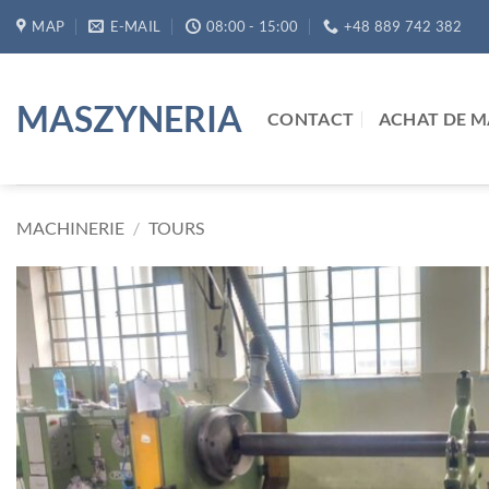
Passer
MAP
E-MAIL
08:00 - 15:00
+48 889 742 382
au
contenu
MASZYNERIA
CONTACT
ACHAT DE M
MACHINERIE
/
TOURS