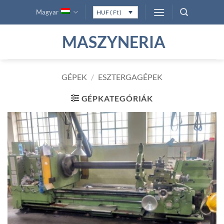
Skip
Magyar
HUF ( Ft )
to
content
MASZYNERIA
GÉPEK
/
ESZTERGAGÉPEK
GÉPKATEGÓRIÁK