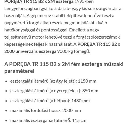
PORĘBA TR 115 B2 x 2M eszterga
1995-ben
Lengyelországban gyártott darab- vagy kis sorozatgyártásra
használják. A gép merev, stabil felépítése lehetővé teszi a
nagyméretű forgó alkatrészek megmunkálását kiváló
hatékonysággal és pontossággal. Emellett a nagy
teljesítményű motor lehetővé teszi a forgácsolószerszámok
képességeinek teljes kihasználását. A
PORĘBA TR 115 B2 x
2000 univerzális eszterga
9000 kg tömegű.
A PORĘBA TR 115 B2 x 2M fém eszterga műszaki
paraméterei
esztergálási átmérő (az ágy felett): 1150 mm
esztergálási átmérő (a nyereg felett): 850 mm
esztergálási átmérő (a hídban): 1480 mm
maximális fordulási hossz: 2000 mm
maximális esztergapad átmérő: 115 cm