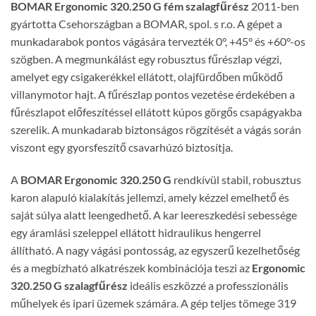
BOMAR Ergonomic 320.250 G fém szalagfűrész
2011-ben
gyártotta Csehországban a BOMAR, spol. s r.o. A gépet a
munkadarabok pontos vágására tervezték 0°, +45° és +60°-os
szögben. A megmunkálást egy robusztus fűrészlap végzi,
amelyet egy csigakerékkel ellátott, olajfürdőben működő
villanymotor hajt. A fűrészlap pontos vezetése érdekében a
fűrészlapot előfeszítéssel ellátott kúpos görgős csapágyakba
szerelik. A munkadarab biztonságos rögzítését a vágás során
viszont egy gyorsfeszítő csavarhúzó biztosítja.
A
BOMAR Ergonomic 320.250 G
rendkívül stabil, robusztus
karon alapuló kialakítás jellemzi, amely kézzel emelhető és
saját súlya alatt leengedhető. A kar leereszkedési sebessége
egy áramlási szeleppel ellátott hidraulikus hengerrel
állítható. A nagy vágási pontosság, az egyszerű kezelhetőség
és a megbízható alkatrészek kombinációja teszi az
Ergonomic
320.250 G szalagfűrész
ideális eszközzé a professzionális
műhelyek és ipari üzemek számára. A gép teljes tömege 319