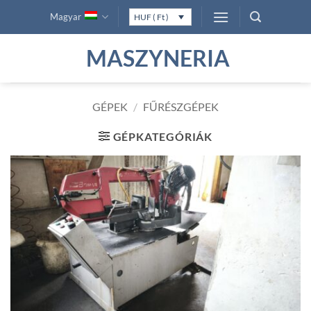
Skip
Magyar
HUF ( Ft )
to
content
MASZYNERIA
GÉPEK
/
FŰRÉSZGÉPEK
GÉPKATEGÓRIÁK