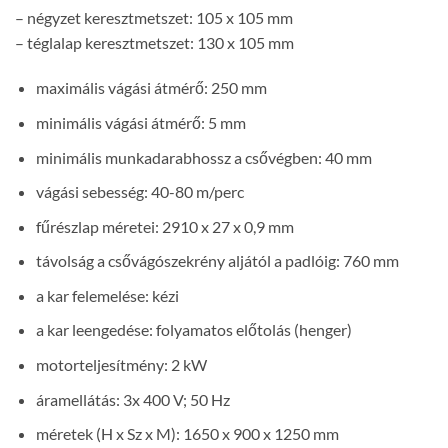
– négyzet keresztmetszet: 105 x 105 mm
– téglalap keresztmetszet: 130 x 105 mm
maximális vágási átmérő: 250 mm
minimális vágási átmérő: 5 mm
minimális munkadarabhossz a csővégben: 40 mm
vágási sebesség: 40-80 m/perc
fűrészlap méretei: 2910 x 27 x 0,9 mm
távolság a csővágószekrény aljától a padlóig: 760 mm
a kar felemelése: kézi
a kar leengedése: folyamatos előtolás (henger)
motorteljesítmény: 2 kW
áramellátás: 3x 400 V; 50 Hz
méretek (H x Sz x M): 1650 x 900 x 1250 mm