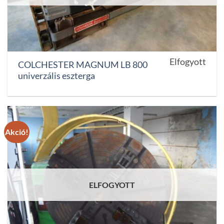
Elfogyott
COLCHESTER MAGNUM LB 800
univerzális eszterga
Akció!
ELFOGYOTT