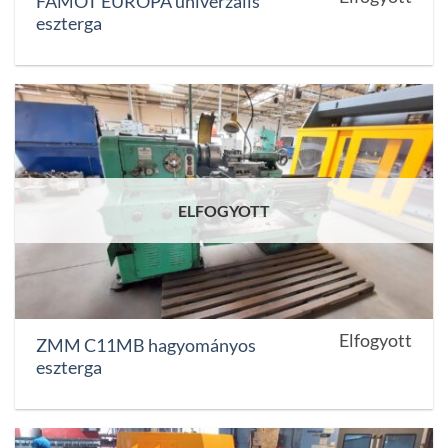
FAMOT EUROPA univerzális
eszterga
ELFOGYOTT
Elfogyott
ZMM C11MB hagyományos
eszterga