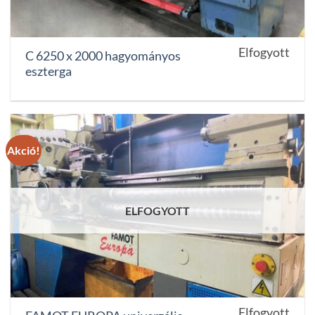
Elfogyott
C 6250 x 2000 hagyományos
eszterga
Akció!
ELFOGYOTT
Elfogyott