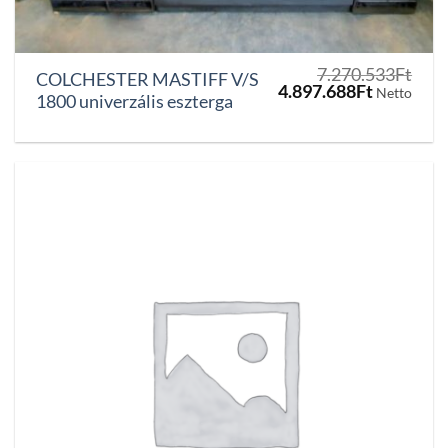
7.270.533
Ft
COLCHESTER MASTIFF V/S
Original
Current
4.897.688
Ft
Netto
1800 univerzális eszterga
price
price
was:
is:
7.270.533Ft.
4.897.688