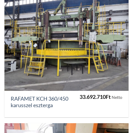
33.692.710
Ft
Netto
RAFAMET KCH 360/450
karusszel eszterga