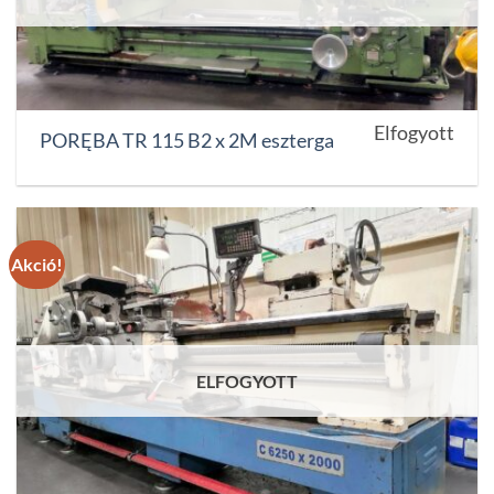
Elfogyott
PORĘBA TR 115 B2 x 2M eszterga
Akció!
ELFOGYOTT