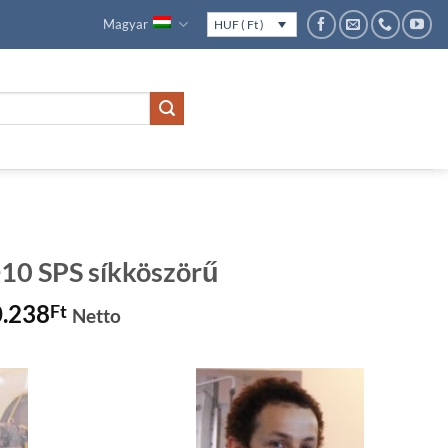
Magyar
HUF ( Ft )
0 SPS síkköszörű
nal
Current
0.238
Ft
Netto
price
is:
1.235Ft.
8.930.238Ft.