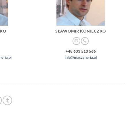
ZKO
SŁAWOMIR KONIECZKO
+48 603 510 566
eria.pl
info@maszyneria.pl