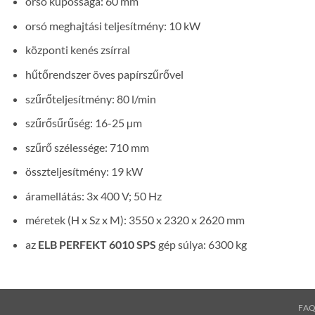
orsó kúpossága: 60 mm
orsó meghajtási teljesítmény: 10 kW
központi kenés zsírral
hűtőrendszer öves papírszűrővel
szűrőteljesítmény: 80 l/min
szűrősűrűség: 16-25 µm
szűrő szélessége: 710 mm
összteljesítmény: 19 kW
áramellátás: 3x 400 V; 50 Hz
méretek (H x Sz x M): 3550 x 2320 x 2620 mm
az
ELB PERFEKT 6010 SPS
gép súlya: 6300 kg
FA