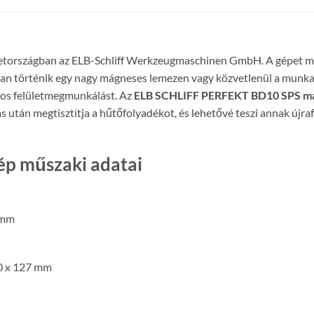
tországban az ELB-Schliff Werkzeugmaschinen GmbH. A gépet 
an történik egy nagy mágneses lemezen vagy közvetlenül a munkaa
tos felületmegmunkálást. Az
ELB SCHLIFF PERFEKT BD10 SPS má
ás után megtisztítja a hűtőfolyadékot, és lehetővé teszi annak újr
p műszaki adatai
 mm
00 x 127 mm