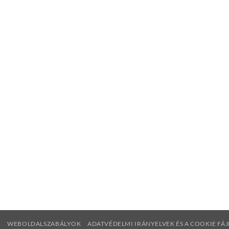
Q
WEBOLDALSZABÁLYOK
ADATVÉDELMI IRÁNYELVEK ÉS A COOKIE FÁ