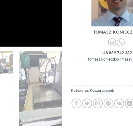
TOMASZ KONIEC
+48 889 742 382
tomasz.konieczko@maszyn
Kategória:
Köszörűgépek