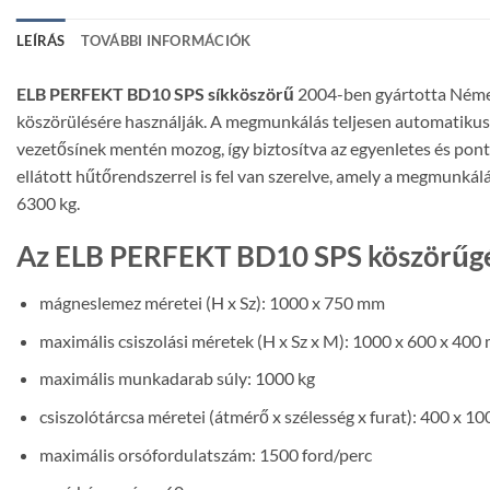
LEÍRÁS
TOVÁBBI INFORMÁCIÓK
ELB PERFEKT BD10 SPS síkköszörű
2004-ben gyártotta Néme
köszörülésére használják. A megmunkálás teljesen automatikus
vezetősínek mentén mozog, így biztosítva az egyenletes és pon
ellátott hűtőrendszerrel is fel van szerelve, amely a megmunkál
6300 kg.
Az ELB PERFEKT BD10 SPS köszörűgé
mágneslemez méretei (H x Sz): 1000 x 750 mm
maximális csiszolási méretek (H x Sz x M): 1000 x 600 x 400
maximális munkadarab súly: 1000 kg
csiszolótárcsa méretei (átmérő x szélesség x furat): 400 x 1
maximális orsófordulatszám: 1500 ford/perc