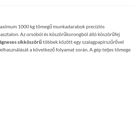
maximum 1000 kg tömegű munkadarabok precíziós
sztalon. Az orsóból és köszörűkorongból álló köszörűfej
gneses síkköszörű
többek között egy szalagpapírszűrővel
afelhasználását a következő folyamat során. A gép teljes tömege