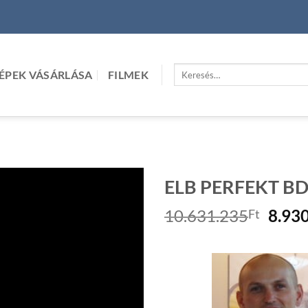
Keresés
ÉPEK VÁSÁRLÁSA
FILMEK
a
következőre:
ELB PERFEKT BD1
Origi
10.631.235
8.93
Ft
price
was:
10.63