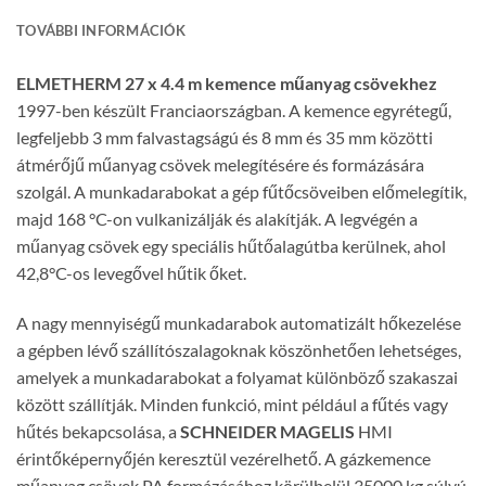
TOVÁBBI INFORMÁCIÓK
ELMETHERM 27 x 4.4 m kemence műanyag csövekhez
1997-ben készült Franciaországban. A kemence egyrétegű,
legfeljebb 3 mm falvastagságú és 8 mm és 35 mm közötti
átmérőjű műanyag csövek melegítésére és formázására
szolgál. A munkadarabokat a gép fűtőcsöveiben előmelegítik,
majd 168 °C-on vulkanizálják és alakítják. A legvégén a
műanyag csövek egy speciális hűtőalagútba kerülnek, ahol
42,8°C-os levegővel hűtik őket.
A nagy mennyiségű munkadarabok automatizált hőkezelése
a gépben lévő szállítószalagoknak köszönhetően lehetséges,
amelyek a munkadarabokat a folyamat különböző szakaszai
között szállítják. Minden funkció, mint például a fűtés vagy
hűtés bekapcsolása, a
SCHNEIDER MAGELIS
HMI
érintőképernyőjén keresztül vezérelhető. A gázkemence
műanyag csövek PA formázásához körülbelül 35000 kg súlyú.