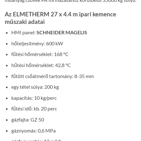
Az ELMETHERM 27 x 4.4 m ipari kemence
műszaki adatai
HMI panel:
SCHNEIDER MAGELIS
hőteljesítmény: 600 kW
fűtési hőmérséklet: 168 °C
hűtési hőmérséklet: 42,8 °C
fűtött csőátmérő tartomány: 8-35 mm
egy tétel súlya: 200 kg
kapacitás: 10 kg/perc
fűtési idő: kb. 20 perc
gázfajta: GZ 50
gáznyomás: 0,6 MPa