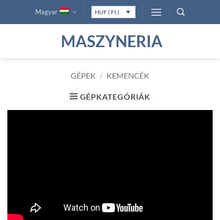
Skip
Magyar
HUF ( Ft )
to
content
MASZYNERIA
GÉPEK
/
KEMENCÉK
GÉPKATEGÓRIÁK