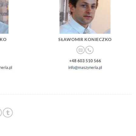
ZKO
SŁAWOMIR KONIECZKO
+48 603 510 566
eria.pl
info@maszyneria.pl