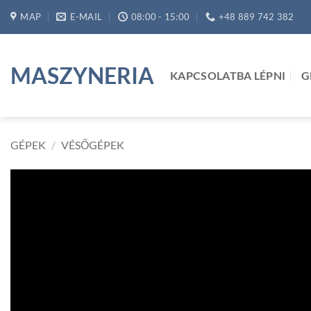
Skip
MAP
E-MAIL
08:00 - 15:00
+48 889 742 382
to
content
MASZYNERIA
KAPCSOLATBA LÉPNI
G
GÉPEK
/
VÉSŐGÉPEK