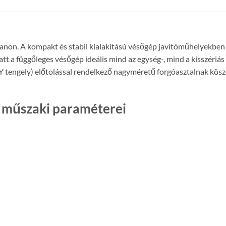
non. A kompakt és stabil kialakítású vésőgép javítóműhelyekben 
att a függőleges vésőgép ideális mind az egység-, mind a kisszé
(Y tengely) előtolással rendelkező nagyméretű forgóasztalnak kös
 műszaki paraméterei