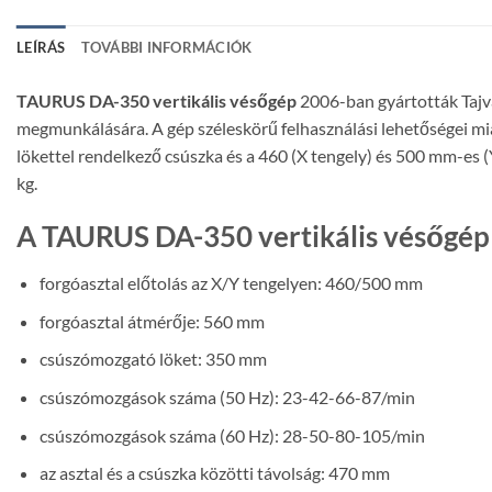
LEÍRÁS
TOVÁBBI INFORMÁCIÓK
TAURUS DA-350 vertikális vésőgép
2006-ban gyártották Tajva
megmunkálására. A gép széleskörű felhasználási lehetőségei mi
lökettel rendelkező csúszka és a 460 (X tengely) és 500 mm-es 
kg.
A TAURUS DA-350 vertikális vésőgép
forgóasztal előtolás az X/Y tengelyen: 460/500 mm
forgóasztal átmérője: 560 mm
csúszómozgató löket: 350 mm
csúszómozgások száma (50 Hz): 23-42-66-87/min
csúszómozgások száma (60 Hz): 28-50-80-105/min
az asztal és a csúszka közötti távolság: 470 mm