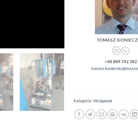
TOMASZ KONIEC
+48 889 742 382
tomasz.konieczko@maszyn
Kategória:
Vésőgépek