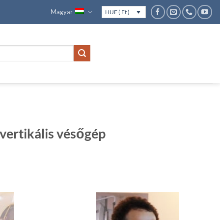
Magyar
HUF ( Ft )
ertikális vésőgép