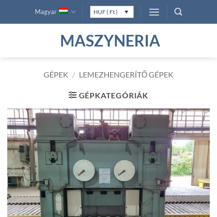
Skip
Magyar
HUF ( Ft )
to
content
MASZYNERIA
GÉPEK
/
LEMEZHENGERÍTŐ GÉPEK
GÉPKATEGÓRIÁK