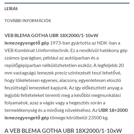
LEÍRÁS
TOVÁBBI INFORMÁCIÓK
VEB BLEMA GOTHA UBR 18X2000/1-10xW
lemezegyengető gép
1973-ban gyártotta az NDK-ban a
VEB Kombinat Umformtechnik. Ez a rendkívül hatékony gép
számos iparágban, például az autóiparban és a
repülőgépiparban nélkülözhetetlen eszköz. A legfeljebb 20
mm vastagságú lemezek precíz szintezését teszi lehetővé,
hogy tökéletesen egyenes, alacsony, egyenletesen eloszló
feszültségű lemezeket kapjunk. Az így előkészített anyag a
legjobb feltételeket teremti meg a későbbi megmunkálási
folyamatok, azaz a vágás vagy a hegesztés során a
termelékenység és a minőség növeléséhez. Az
UBR 18×2000
lemezegyengető gép
tömege körülbelül 23500 kg.
A VEB BLEMA GOTHA UBR 18X2000/1-10xW