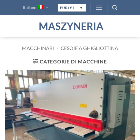
Salta
Italiano
EUR ( € )
ai
contenuti
MASZYNERIA
MACCHINARI
/
CESOIE A GHIGLIOTTINA
CATEGORIE DI MACCHINE