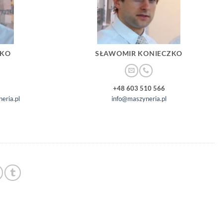
ZKO
SŁAWOMIR KONIECZKO
+48 603 510 566
eria.pl
info@maszyneria.pl