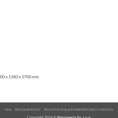
 1300 x 1180 x 2700 mm
FAQ
REGOLAMENTO
POLITICA SULLA RISERVATEZZA E COOKIES
Copyright 2026 ©
Maszyneria Sp. z o.o.