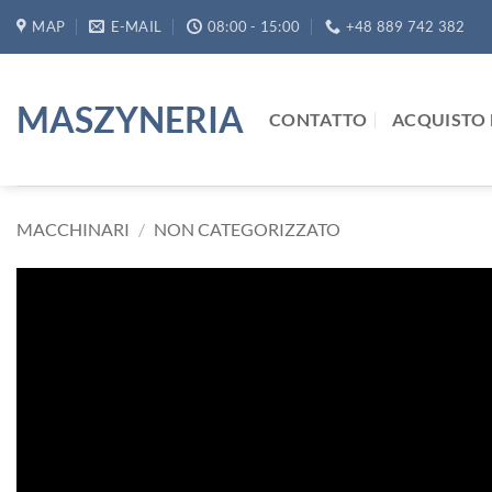
Salta
MAP
E-MAIL
08:00 - 15:00
+48 889 742 382
ai
contenuti
MASZYNERIA
CONTATTO
ACQUISTO 
MACCHINARI
/
NON CATEGORIZZATO