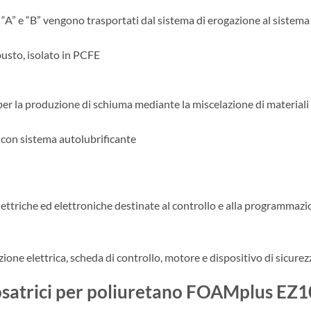
imici “A” e “B” vengono trasportati dal sistema di erogazione al sist
busto, isolato in PCFE
er la produzione di schiuma mediante la miscelazione di materiali 
e con sistema autolubrificante
elettriche ed elettroniche destinate al controllo e alla programma
ione elettrica, scheda di controllo, motore e dispositivo di sicurez
dosatrici per poliuretano FOAMplus EZ