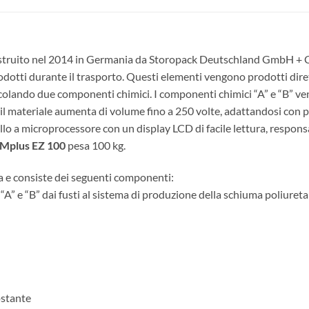
struito nel 2014 in Germania da Storopack Deutschland GmbH + Co
rodotti durante il trasporto. Questi elementi vengono prodotti dir
lando due componenti chimici. I componenti chimici “A” e “B” ven
e, il materiale aumenta di volume fino a 250 volte, adattandosi con 
o a microprocessore con un display LCD di facile lettura, responsa
AMplus EZ 100
pesa 100 kg.
e consiste dei seguenti componenti:
 “A” e “B” dai fusti al sistema di produzione della schiuma poliure
ostante