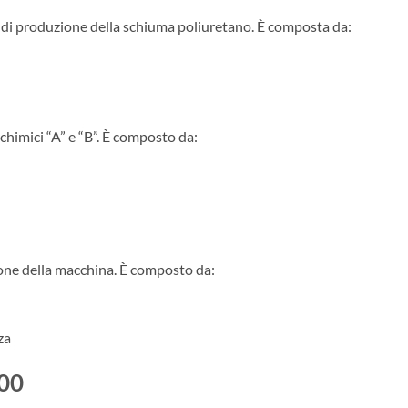
ema di produzione della schiuma poliuretano. È composta da:
chimici “A” e “B”. È composto da:
zione della macchina. È composto da:
za
100