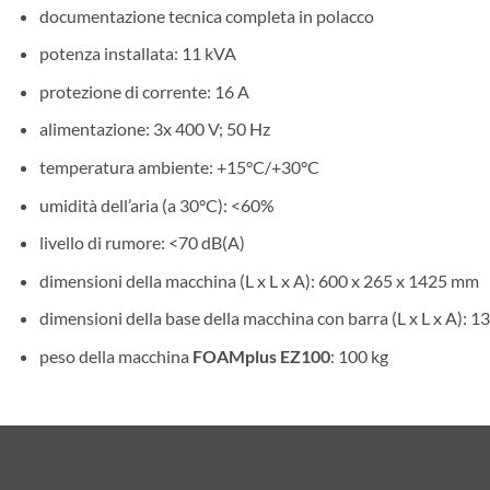
documentazione tecnica completa in polacco
potenza installata: 11 kVA
protezione di corrente: 16 A
alimentazione: 3x 400 V; 50 Hz
temperatura ambiente: +15°C/+30°C
umidità dell’aria (a 30°C): <60%
livello di rumore: <70 dB(A)
dimensioni della macchina (L x L x A): 600 x 265 x 1425 mm
dimensioni della base della macchina con barra (L x L x A):
peso della macchina
FOAMplus EZ100
: 100 kg