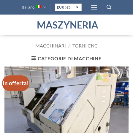
Salta
Italiano
EUR ( € )
ai
contenuti
MASZYNERIA
MACCHINARI
/
TORNI CNC
CATEGORIE DI MACCHINE
In offerta!