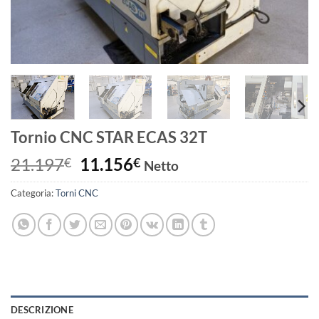
Tornio CNC STAR ECAS 32T
Il
Il
21.197
11.156
€
€
Netto
prezzo
prezzo
Categoria:
Torni CNC
originale
attuale
era:
è:
21.197€.
11.156€.
DESCRIZIONE