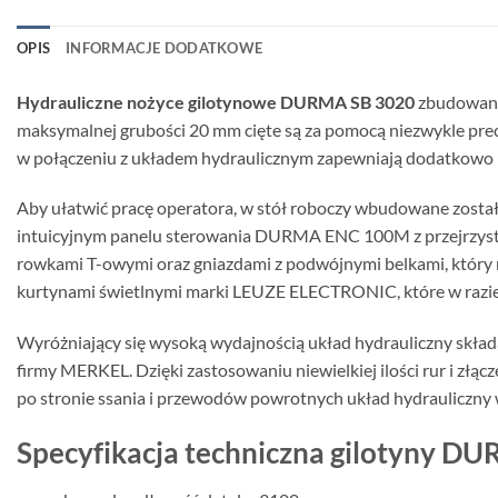
OPIS
INFORMACJE DODATKOWE
Hydrauliczne nożyce gilotynowe DURMA SB 3020
zbudowane 
maksymalnej grubości 20 mm cięte są za pomocą niezwykle prec
w połączeniu z układem hydraulicznym zapewniają dodatkowo n
Aby ułatwić pracę operatora, w stół roboczy wbudowane zostały
intuicyjnym panelu sterowania DURMA ENC 100M z przejrzyst
rowkami T-owymi oraz gniazdami z podwójnymi belkami, który m
kurtynami świetlnymi marki LEUZE ELECTRONIC, które w razie 
Wyróżniający się wysoką wydajnością układ hydrauliczny skła
firmy MERKEL. Dzięki zastosowaniu niewielkiej ilości rur i z
po stronie ssania i przewodów powrotnych układ hydrauliczny w
Specyfikacja techniczna gilotyny D