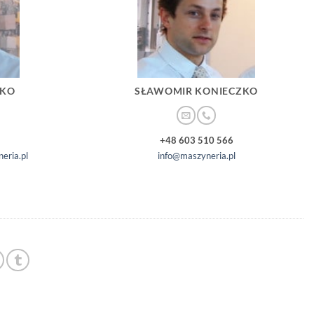
ZKO
SŁAWOMIR KONIECZKO
+48 603 510 566
eria.pl
info@maszyneria.pl