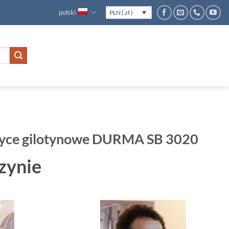
polski
PLN ( zł )
życe gilotynowe DURMA SB 3020
zynie