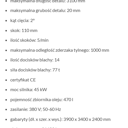
maksymalna długość detalu: 3100 mm
maksymalna grubość detalu: 20 mm
kąt cięcia: 2°
skok: 110 mm
ilość skoków: 5/min
maksymalna odległość zderzaka tylnego: 1000 mm
ilość docisków blachy: 14
siła docisków blachy: 77 t
certyfikat CE
moc silnika: 45 kW
pojemność zbiornika oleju: 470 l
zasilanie: 380 V; 50-60 Hz
gabaryty (dł. x szer. x wys.): 3900 x 3400 x 2400 mm