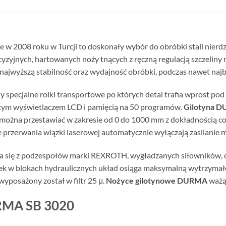
w 2008 roku w Turcji to doskonały wybór do obróbki stali nierdze
yzyjnych, hartowanych noży tnących z ręczną regulacją szczeliny
ajwyższą stabilność oraz wydajność obróbki, podczas nawet naj
 specjalne rolki transportowe po których detal trafia wprost pod
ym wyświetlaczem LCD i pamięcią na 50 programów.
Gilotyna 
ożna przestawiać w zakresie od 0 do 1000 mm z dokładnością co 
przerwania wiązki laserowej automatycznie wyłączają zasilanie 
da się z podzespołów marki REXROTH, wygładzanych siłowników, 
łączek w blokach hydraulicznych układ osiąga maksymalną wytrzym
yposażony został w filtr 25 μ.
Nożyce gilotynowe DURMA
ważą
URMA SB 3020