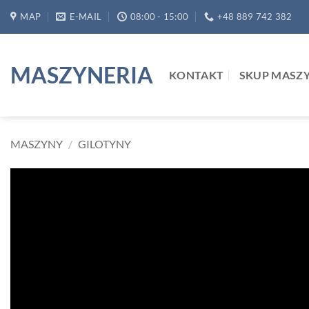
Przewiń
MAP
E-MAIL
08:00 - 15:00
+48 889 742 382
do
zawartości
MASZYNERIA
KONTAKT
SKUP MASZ
MASZYNY
/
GILOTYNY