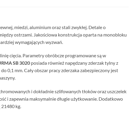
wnej, miedzi, aluminium oraz stali zwykłej. Detale o
 między ostrzami. Jakościowa konstrukcja oparta na monobloku
bardziej wymagających wyzwań.
 linię cięcia. Parametry obróbcze programowane są w
DURMA SB 3020
posiada również napędzany zderzak tylny z
do 0,1 mm. Cały obszar pracy zderzaka zabezpieczony jest
maszyny.
chromowanych i dokładnie szlifowanych tłoków oraz uszczelek
ałość i zapewnia maksymalnie długie użytkowanie. Dodatkowo
 21480 kg.