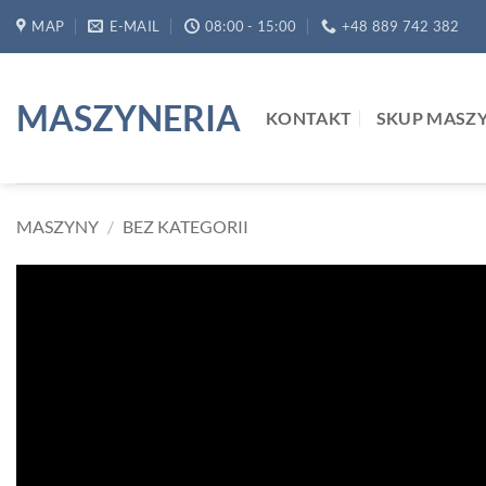
Przewiń
MAP
E-MAIL
08:00 - 15:00
+48 889 742 382
do
zawartości
MASZYNERIA
KONTAKT
SKUP MASZ
MASZYNY
/
BEZ KATEGORII