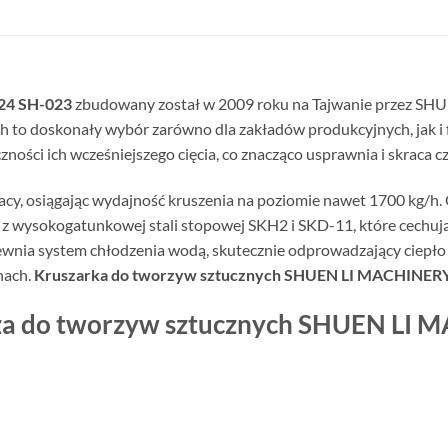
24 SH-023
zbudowany został w 2009 roku na Tajwanie przez SH
 to doskonały wybór zarówno dla zakładów produkcyjnych, jak i 
ości ich wcześniejszego cięcia, co znacząco usprawnia i skraca c
acy, osiągając wydajność kruszenia na poziomie nawet 1700 kg/h
 z wysokogatunkowej stali stopowej SKH2 i SKD-11, które cechują 
nia system chłodzenia wodą, skutecznie odprowadzający ciepło p
nach.
Kruszarka do tworzyw sztucznych SHUEN LI MACHINER
acza do tworzyw sztucznych SHUEN L