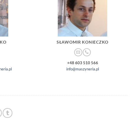
ZKO
SŁAWOMIR KONIECZKO
+48 603 510 566
eria.pl
info@maszyneria.pl