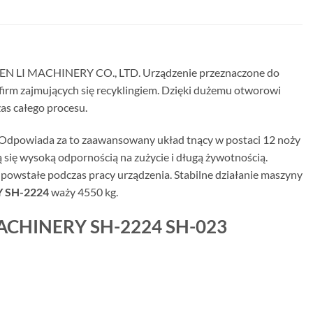
UEN LI MACHINERY CO., LTD. Urządzenie przeznaczone do
firm zajmujących się recyklingiem. Dzięki dużemu otworowi
zas całego procesu.
. Odpowiada za to zaawansowany układ tnący w postaci 12 noży
się wysoką odpornością na zużycie i długą żywotnością.
owstałe podczas pracy urządzenia. Stabilne działanie maszyny
Y SH-2224
waży 4550 kg.
I MACHINERY SH-2224 SH-023