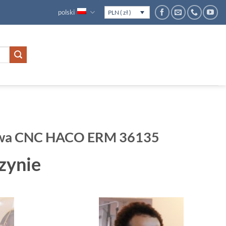
polski
PLN ( zł )
owa CNC HACO ERM 36135
zynie