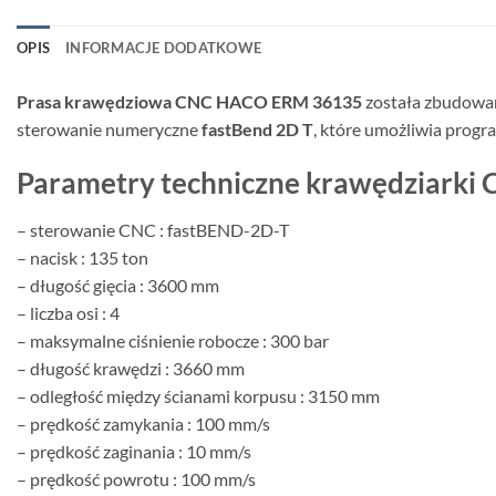
OPIS
INFORMACJE DODATKOWE
Prasa krawędziowa CNC HACO ERM 36135
została zbudowan
sterowanie numeryczne
fastBend 2D T
, które umożliwia prog
Parametry techniczne krawędziark
– sterowanie CNC : fastBEND-2D-T
– nacisk : 135 ton
– długość gięcia : 3600 mm
– liczba osi : 4
– maksymalne ciśnienie robocze : 300 bar
– długość krawędzi : 3660 mm
– odległość między ścianami korpusu : 3150 mm
– prędkość zamykania : 100 mm/s
– prędkość zaginania : 10 mm/s
– prędkość powrotu : 100 mm/s