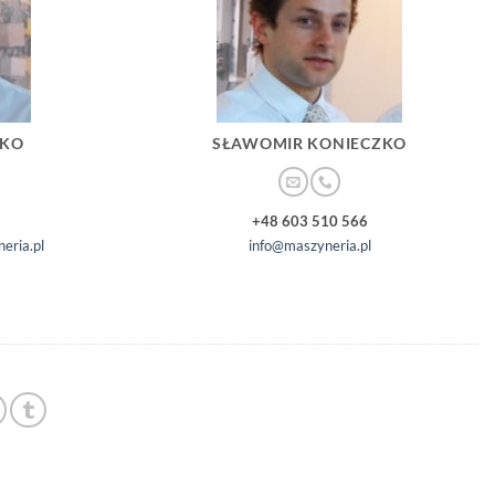
ZKO
SŁAWOMIR KONIECZKO
+48 603 510 566
eria.pl
info@maszyneria.pl