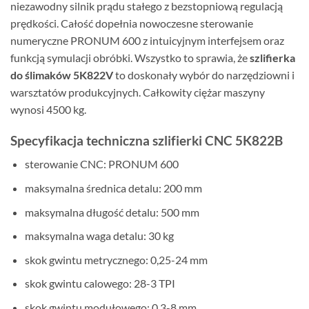
niezawodny silnik prądu stałego z bezstopniową regulacją
prędkości. Całość dopełnia nowoczesne sterowanie
numeryczne PRONUM 600 z intuicyjnym interfejsem oraz
funkcją symulacji obróbki. Wszystko to sprawia, że
szlifierka
do ślimaków 5K822V
to doskonały wybór do narzędziowni i
warsztatów produkcyjnych. Całkowity ciężar maszyny
wynosi 4500 kg.
Specyfikacja techniczna szlifierki CNC 5K822B
sterowanie CNC: PRONUM 600
maksymalna średnica detalu: 200 mm
maksymalna długość detalu: 500 mm
maksymalna waga detalu: 30 kg
skok gwintu metrycznego: 0,25-24 mm
skok gwintu calowego: 28-3 TPI
skok gwintu modułowego: 0,3-8 mm