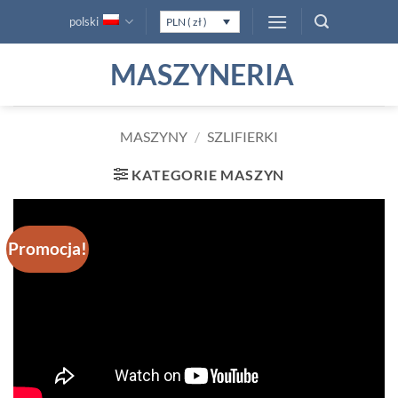
Przewiń
polski
PLN ( zł )
do
zawartości
MASZYNERIA
MASZYNY
/
SZLIFIERKI
KATEGORIE MASZYN
Promocja!