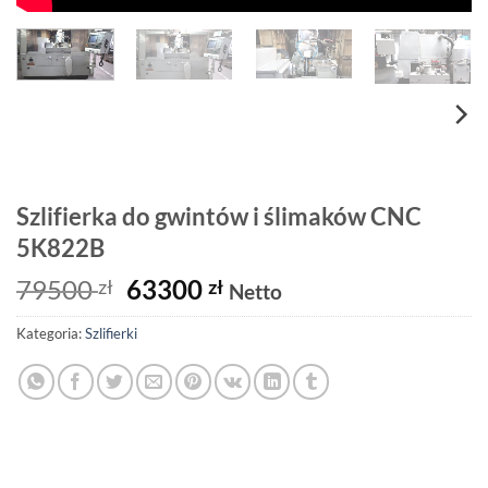
Szlifierka do gwintów i ślimaków CNC
5K822B
Pierwotna
Aktualna
79500
63300
zł
zł
Netto
cena
cena
Kategoria:
Szlifierki
wynosiła:
wynosi:
79500 zł.
63300 zł.