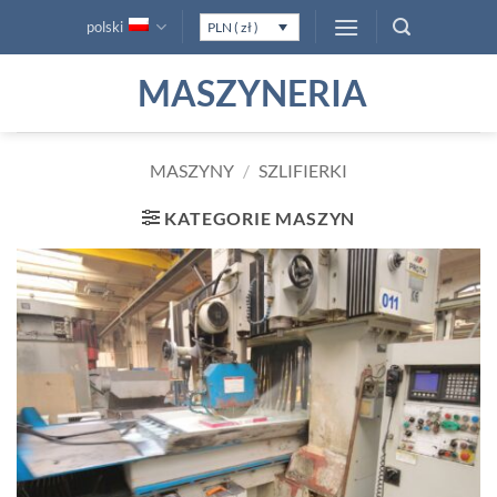
Przewiń
polski
PLN ( zł )
do
zawartości
MASZYNERIA
MASZYNY
/
SZLIFIERKI
KATEGORIE MASZYN