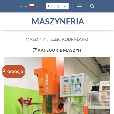
Przewiń
polski
PLN ( zł )
do
zawartości
MASZYNERIA
MASZYNY
/
ELEKTRODRĄŻARKI
KATEGORIE MASZYN
Promocja!