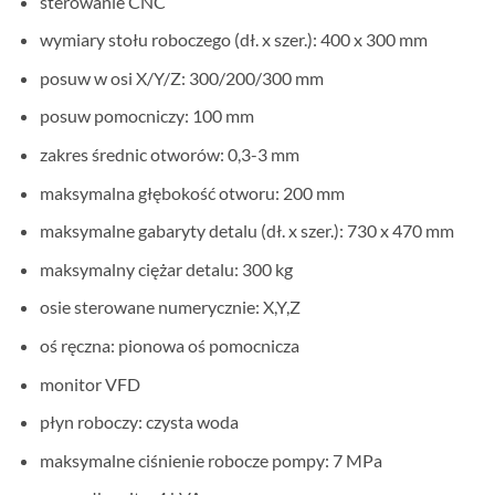
sterowanie CNC
wymiary stołu roboczego (dł. x szer.): 400 x 300 mm
posuw w osi X/Y/Z: 300/200/300 mm
posuw pomocniczy: 100 mm
zakres średnic otworów: 0,3-3 mm
maksymalna głębokość otworu: 200 mm
maksymalne gabaryty detalu (dł. x szer.): 730 x 470 mm
maksymalny ciężar detalu: 300 kg
osie sterowane numerycznie: X,Y,Z
oś ręczna: pionowa oś pomocnicza
monitor VFD
płyn roboczy: czysta woda
maksymalne ciśnienie robocze pompy: 7 MPa