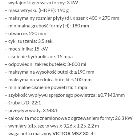
– wydajność grzewcza formy: 3 kW
– masa wtrysku (HDPE): 190 g
– maksymalny rozmiar płyty (dł. x szer.): 400 × 270 mm
– minimalna grubość formy (H): 180 mm
– otwarcie: 220 mm
– cykl suszenia: 3,5 sek.
– moc silnika: 15 kW
– ciśnienie hydrauliczne: 15 mpa
– odpowiedni zakres butelek: 3-800 ml
– maksymalna wysokość butelki: ≤190 mm
– maksymalna średnica butelki: ≤100 mm
– minimalne ciśnienie powietrza: 1 mpa
– szybkość wypływu sprężonego powietrza: ≥0,7 M3/mm
– śruba L/D: 22:1
– przepływ wody: 3 M3/h
– całkowita moc znamionowa z ogrzewaniem formy: 26,3 kW
– wymiary (dł.x szer.x wys.): 3,26 x 1,2 x 2,2 m
– waga netto maszyny
VICTOR MSZ 30
: 4 t