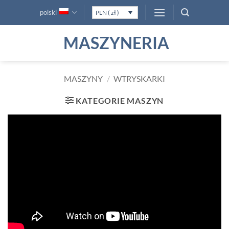
Przewiń
polski
PLN ( zł )
do
zawartości
MASZYNERIA
MASZYNY
/
WTRYSKARKI
KATEGORIE MASZYN