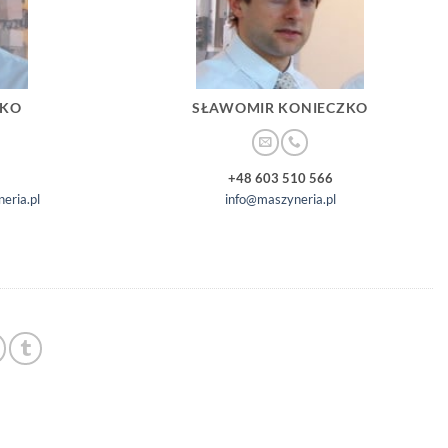
ZKO
SŁAWOMIR KONIECZKO
+48 603 510 566
eria.pl
info@maszyneria.pl