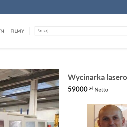
Szukaj:
YN
FILMY
Wycinarka lase
59000
zł
Netto