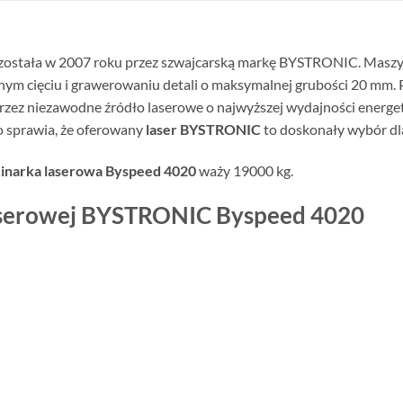
ostała w 2007 roku przez szwajcarską markę BYSTRONIC. Maszyn
m cięciu i grawerowaniu detali o maksymalnej grubości 20 mm. P
zez niezawodne źródło laserowe o najwyższej wydajności energety
o sprawia, że oferowany
laser BYSTRONIC
to doskonały wybór dl
inarka laserowa Byspeed 4020
waży 19000 kg.
laserowej BYSTRONIC Byspeed 4020