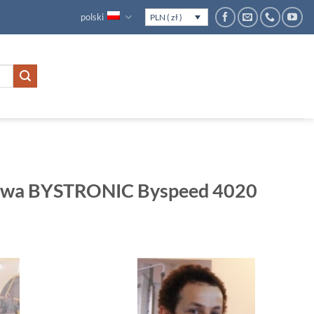
polski
PLN ( zł )
rowa BYSTRONIC Byspeed 4020