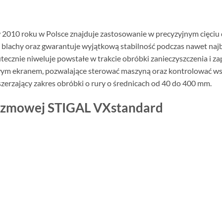
10 roku w Polsce znajduje zastosowanie w precyzyjnym cięciu d
achy oraz gwarantuje wyjątkową stabilność podczas nawet najba
ecznie niweluje powstałe w trakcie obróbki zanieczyszczenia i z
ym ekranem, pozwalające sterować maszyną oraz kontrolować wsz
erzający zakres obróbki o rury o średnicach od 40 do 400 mm.
lazmowej STIGAL VXstandard