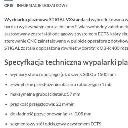
OPIS
INFORMACJE DODATKOWE
Wycinarka plazmowa STIGAL VXstandard
wyprodukowana w 20
bardzo wytrzymałym portalem umożliwia swobodny załadunek bl
zastosowany został stół odciągowy z systemem ECTS, który skut
sterowanie CNC zainstalowane w pulpicie operatora z dotykow
STIGAL
została doposażona również w obrotnik OB-R 400 rozsz
Specyfkacja techniczna wypalarki p
wymiary stołu roboczego (dł. x szer.): 3000 x 1500 mm
zewnętrzne przedłużenie obszaru roboczego o 1 mb
maksymalna grubość detalu: 57 mm
prędkość przejazdowa: 22 m/min
dokładność pozycjonowania: +/- 0,05 mm
segmentowy stół odciągowy z systemem ECTS