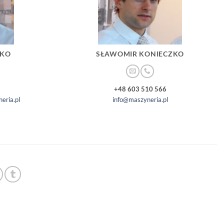
ZKO
SŁAWOMIR KONIECZKO
+48 603 510 566
eria.pl
info@maszyneria.pl