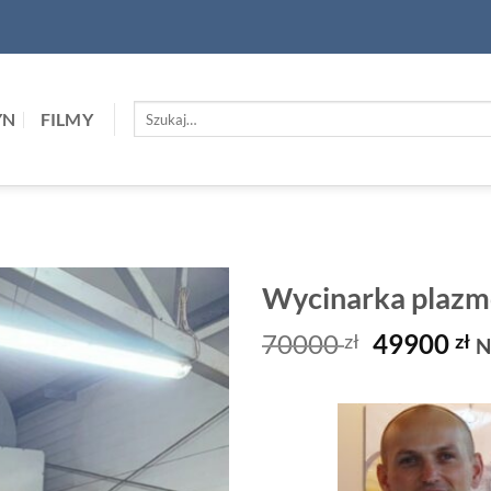
Szukaj:
YN
FILMY
Wycinarka plaz
Pierwotn
A
70000
49900
zł
zł
N
cena
c
wynosiła:
w
70000 zł.
4