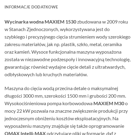
INFORMACJE DODATKOWE
Wycinarka wodna MAXIEM 1530
zbudowana w 2009 roku
w Stanach Zjednoczonych, wykorzystywana jest do
szybkiego i precyzyjnego cięcia strumieniem wody szerokiego
zakresu materiałów, jak np. plastik, szkło, metal, ceramika
oraz kamień. Wysoce funkcjonalna maszyna wyposażona
została w niezawodne podzespoły i innowacyjną technologię,
gwarantując również wydajne cięcie detali z ultratwardych,
odbłyskowych lub kruchych materiałów.
Maszyna do cięcia wodą przecina detale o maksymalnej
długości 3000 mm, szerokości 1500 mm i grubości 200 mm.
Wysokociśnieniowa pompa korbowodowa
MAXIEM M30
o
mocy 22 kW pozwala na znaczne zwiększenie produkcji przy
jednoczesnym obniżeniu kosztów eksploatacyjnych. Na
wyposażeniu maszyny znajduje się także oprogramowanie
OMAX Intelli-MAX
odczytujące pliki w formacie .dxf z