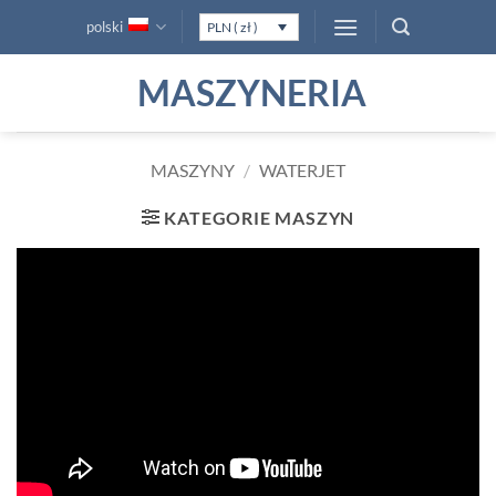
Przewiń
polski
PLN ( zł )
do
zawartości
MASZYNERIA
MASZYNY
/
WATERJET
KATEGORIE MASZYN