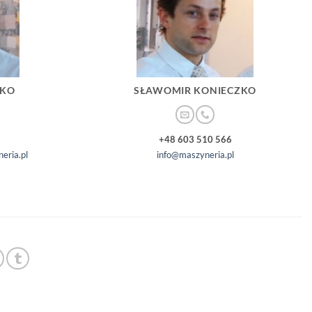
ZKO
SŁAWOMIR KONIECZKO
+48 603 510 566
eria.pl
info@maszyneria.pl