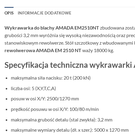
OPIS
INFORMACJE DODATKOWE
Wykrawarka do blachy AMADA EM2510NT
zbudowana zosta
grubości 3,2 mm wyróżnia się wysoką niezawodnością oraz prec
stanowiskowym rewolwerze. Stół szczotkowy z wbudowanymi kul
rewolwerowa AMADA EM 2510 NT
waży 18000 kg.
Specyfikacja techniczna wykrawar
maksymalna siła nacisku: 20 t (200 kN)
liczba osi: 5 (X,Y,T,C,A)
posuw w osi X/Y: 2500/1270 mm
prędkość posuwu w osi X/Y: 100/80 m/min
maksymalna grubość detalu (stal zwykła): 3,2 mm
maksymalne wymiary detalu (dł. x szer.): 5000 x 1270 mm