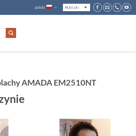
polski
PLN ( zł )
 blachy AMADA EM2510NT
zynie