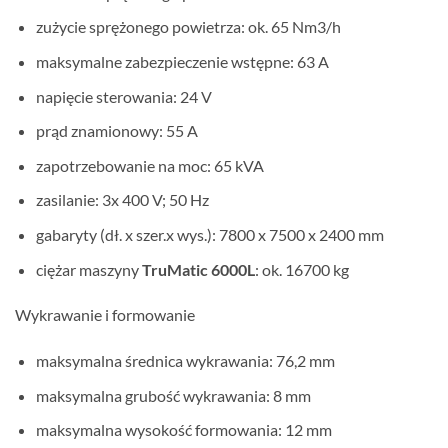
zużycie sprężonego powietrza: ok. 65 Nm3/h
maksymalne zabezpieczenie wstępne: 63 A
napięcie sterowania: 24 V
prąd znamionowy: 55 A
zapotrzebowanie na moc: 65 kVA
zasilanie: 3x 400 V; 50 Hz
gabaryty (dł. x szer.x wys.): 7800 x 7500 x 2400 mm
ciężar maszyny
TruMatic 6000L
: ok. 16700 kg
Wykrawanie i formowanie
maksymalna średnica wykrawania: 76,2 mm
maksymalna grubość wykrawania: 8 mm
maksymalna wysokość formowania: 12 mm