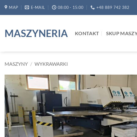
Przewiń
MAP
E-MAIL
08:00 - 15:00
+48 889 742 382
do
zawartości
MASZYNERIA
KONTAKT
SKUP MASZ
MASZYNY
/
WYKRAWARKI