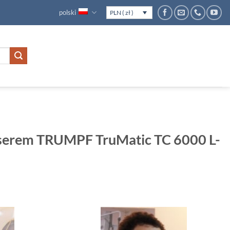
polski
PLN ( zł )
serem TRUMPF TruMatic TC 6000 L-