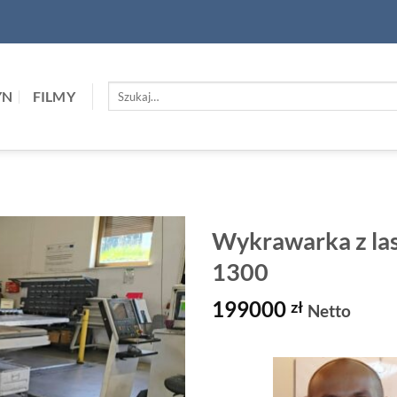
Szukaj:
YN
FILMY
Wykrawarka z la
1300
199000
zł
Netto