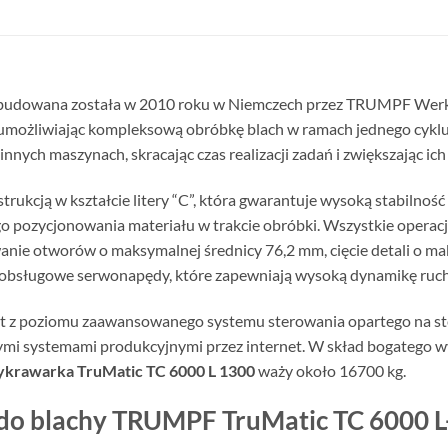
budowana została w 2010 roku w Niemczech przez TRUMPF Werk
 umożliwiając kompleksową obróbkę blach w ramach jednego cyklu
nych maszynach, skracając czas realizacji zadań i zwiększając ic
rukcją w kształcie litery “C”, która gwarantuje wysoką stabilnoś
o pozycjonowania materiału w trakcie obróbki. Wszystkie operac
anie otworów o maksymalnej średnicy 76,2 mm, cięcie detali o m
ezobsługowe serwonapędy, które zapewniają wysoką dynamikę ruc
st z poziomu zaawansowanego systemu sterowania opartego na s
 innymi systemami produkcyjnymi przez internet. W skład bogateg
ykrawarka TruMatic TC 6000 L 1300
waży około 16700 kg.
 do blachy TRUMPF TruMatic TC 6000 