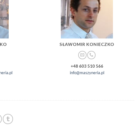
ZKO
SŁAWOMIR KONIECZKO
+48 603 510 566
eria.pl
info@maszyneria.pl