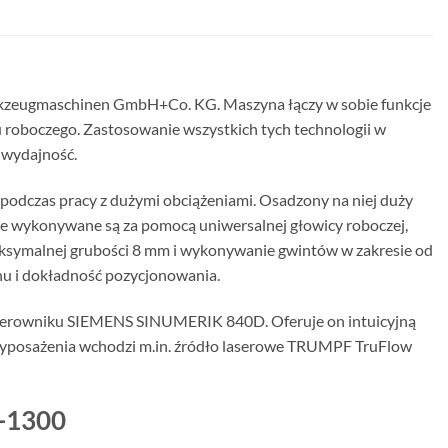
zeugmaschinen GmbH+Co. KG. Maszyna łączy w sobie funkcje
 roboczego. Zastosowanie wszystkich tych technologii w
h wydajność.
ć podczas pracy z dużymi obciążeniami. Osadzony na niej duży
je wykonywane są za pomocą uniwersalnej głowicy roboczej,
aksymalnej grubości 8 mm i wykonywanie gwintów w zakresie od
hu i dokładność pozycjonowania.
terowniku SIEMENS SINUMERIK 840D. Oferuje on intuicyjną
o wyposażenia wchodzi m.in. źródło laserowe TRUMPF TruFlow
L-1300