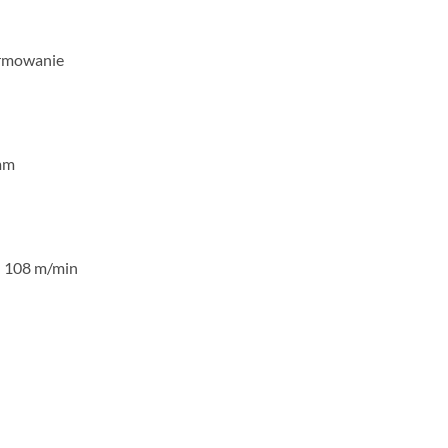
ormowanie
 mm
: 108 m/min