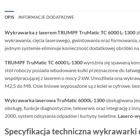
OPIS
INFORMACJE DODATKOWE
Wykrawarka z laserem TRUMPF TruMatic TC 6000 L-1300
z
wykrawania, cięcia laserowego, gwintowania oraz formowania,
jednym systemie eliminuje konieczność dodatkowej obróbki na in
TRUMPF TruMatic TC 6000 L-1300
wyróżnia się spawaną konst
stół roboczy posiada wbudowane kulki przeznaczone do łatweg
współpracującej z laserem o mocy 2 kW. Umożliwia ona wykraw
M2,5 do M8. Osie liniowe wyposażone są z kolei w cyfrowe, b
Wykrawarka laserowa TruMatic 6000L-1300
obsługiwana je
obsługę, funkcje diagnostyczne, teleserwis oraz integrację z
2000, system odsysania odpadów i kurtyny świetlne.
Lasero-w
Specyfikacja techniczna wykrawarki