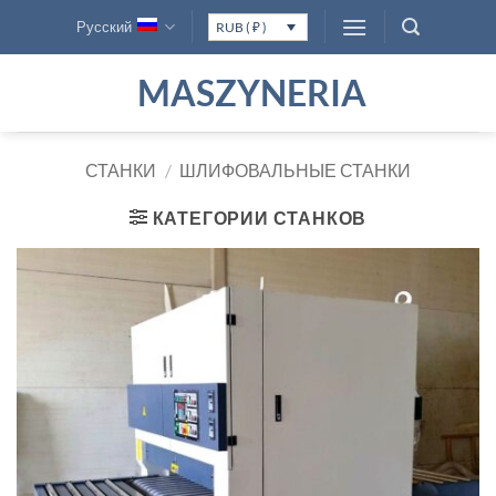
Skip
Русский
RUB ( ₽ )
to
content
MASZYNERIA
СТАНКИ
/
ШЛИФОВАЛЬНЫЕ СТАНКИ
КАТЕГОРИИ СТАНКОВ