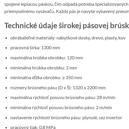
spojené lepiacou páskou, čím odpadá potreba špecializovaných 
priemyselnému vysávaču. Každý pás je navyše vybavený pneuma
Technické údaje širokej pásovej brú
obrábateľné materiály: nábytkové dosky, drevo, plasty, kov
pracovná šírka: 1300 mm
maximálna hrúbka obrobku: 120 mm
minimálna hrúbka obrobku: 2 mm
minimálna dĺžka obrobku: ≥ 350 mm
rozmery brúsneho pásu (D x Š): 1320 x 2200 mm
maximálna rýchlosť posuvu brúsneho pásu: 28 m/min
minimálna rýchlosť posuvu brúsneho pásu: 2 m/min
nastavenie rýchlosti brúsneho pásu: plynulé, cez invertor
pracovný tlak: 0,8 MPa