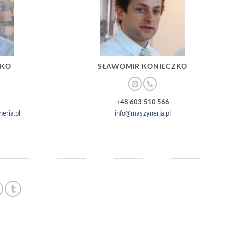
ZKO
SŁAWOMIR KONIECZKO
+48 603 510 566
eria.pl
info@maszyneria.pl