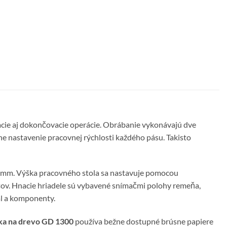
acie aj dokončovacie operácie. Obrábanie vykonávajú dve
e nastavenie pracovnej rýchlosti každého pásu. Takisto
 mm. Výška pracovného stola sa nastavuje pomocou
čov. Hnacie hriadele sú vybavené snímačmi polohy remeňa,
ál a komponenty.
ka na drevo GD 1300
používa bežne dostupné brúsne papiere