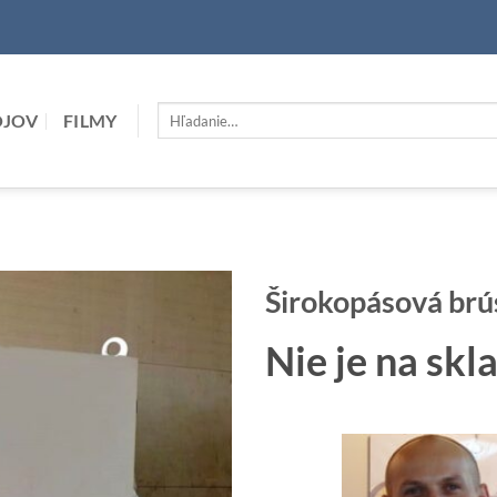
Hľadať:
OJOV
FILMY
Širokopásová br
Nie je na skl