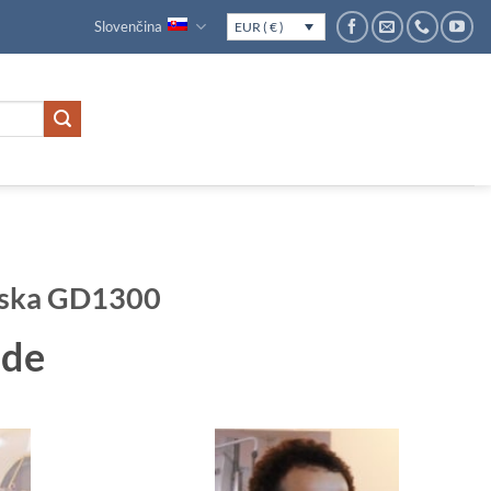
Slovenčina
EUR ( € )
úska GD1300
ade