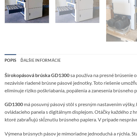
POPIS
ĎALŠIE INFORMÁCIE
Širokopásová brúska GD1300
sa používa na presné brúsenie o
nezávisle riadené brúsne pásové jednotky. Toto riešenie umožň
eliminuje riziko poškriabania, popálenia a zanesenia brúsneho p
GD1300
má posuvný pásový stôl s presným nastavením výšky,
ovládacieho panela s digitálnym displejom. Otáčky každého z h
ktoré zabraňujú skĺznutiu brúsneho papiera. V prípade nesprávn
Výmena brúsnych pásov je mimoriadne jednoduchá a rýchla. Stač