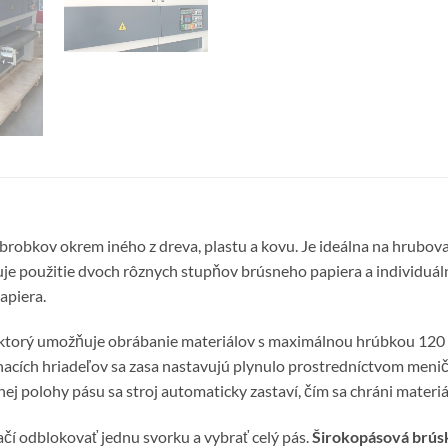
brobkov okrem iného z dreva, plastu a kovu. Je ideálna na hrubov
uje použitie dvoch rôznych stupňov brúsneho papiera a individuáln
apiera.
 ktorý umožňuje obrábanie materiálov s maximálnou hrúbkou 120
nacích hriadeľov sa zasa nastavujú plynulo prostredníctvom meni
ej polohy pásu sa stroj automaticky zastaví, čím sa chráni materi
í odblokovať jednu svorku a vybrať celý pás.
Širokopásová brús