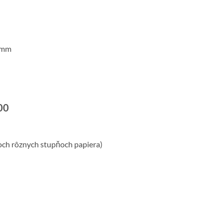
0 mm
00
och rôznych stupňoch papiera)