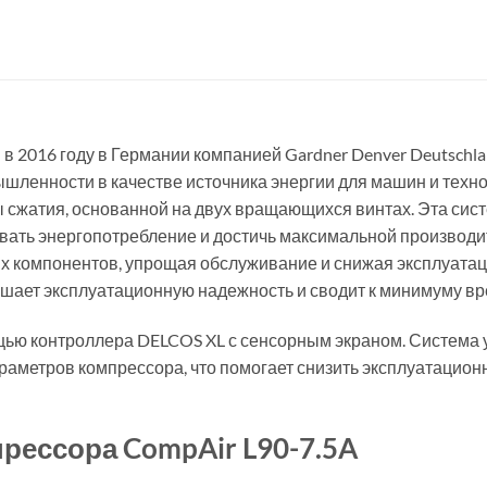
 в 2016 году в Германии компанией Gardner Denver Deutsch
ышленности в качестве источника энергии для машин и техн
сжатия, основанной на двух вращающихся винтах. Эта сист
овать энергопотребление и достичь максимальной производи
х компонентов, упрощая обслуживание и снижая эксплуата
вышает эксплуатационную надежность и сводит к минимуму в
ью контроллера DELCOS XL с сенсорным экраном. Система 
аметров компрессора, что помогает снизить эксплуатацион
рессора CompAir L90-7.5A