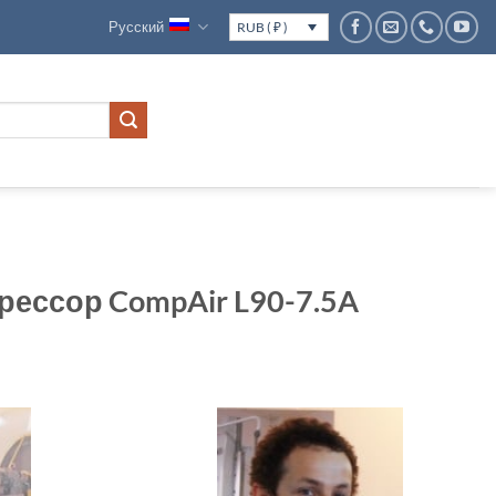
Русский
RUB ( ₽ )
ессор CompAir L90-7.5A