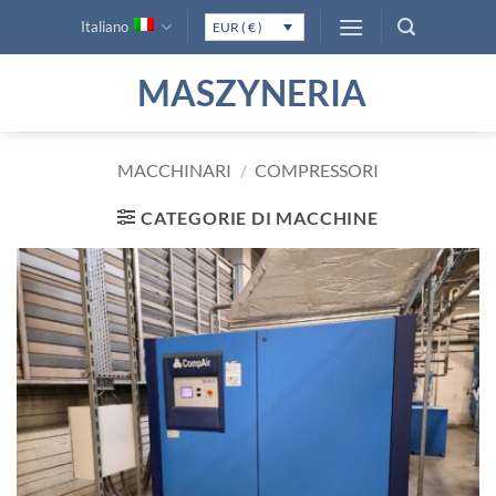
Salta
Italiano
EUR ( € )
ai
contenuti
MASZYNERIA
MACCHINARI
/
COMPRESSORI
CATEGORIE DI MACCHINE