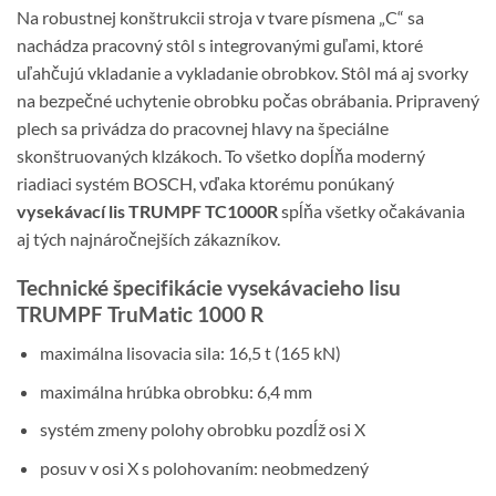
Na robustnej konštrukcii stroja v tvare písmena „C“ sa
nachádza pracovný stôl s integrovanými guľami, ktoré
uľahčujú vkladanie a vykladanie obrobkov. Stôl má aj svorky
na bezpečné uchytenie obrobku počas obrábania. Pripravený
plech sa privádza do pracovnej hlavy na špeciálne
skonštruovaných klzákoch. To všetko dopĺňa moderný
riadiaci systém BOSCH, vďaka ktorému ponúkaný
vysekávací lis TRUMPF TC1000R
spĺňa všetky očakávania
aj tých najnáročnejších zákazníkov.
Technické špecifikácie vysekávacieho lisu
TRUMPF TruMatic 1000 R
maximálna lisovacia sila: 16,5 t (165 kN)
maximálna hrúbka obrobku: 6,4 mm
systém zmeny polohy obrobku pozdĺž osi X
posuv v osi X s polohovaním: neobmedzený