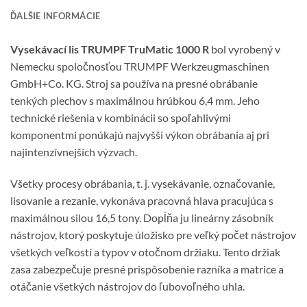
ĎALŠIE INFORMÁCIE
Vysekávací lis TRUMPF TruMatic 1000 R
bol vyrobený v
Nemecku spoločnosťou TRUMPF Werkzeugmaschinen
GmbH+Co. KG. Stroj sa používa na presné obrábanie
tenkých plechov s maximálnou hrúbkou 6,4 mm. Jeho
technické riešenia v kombinácii so spoľahlivými
komponentmi ponúkajú najvyšší výkon obrábania aj pri
najintenzívnejších výzvach.
Všetky procesy obrábania, t. j. vysekávanie, označovanie,
lisovanie a rezanie, vykonáva pracovná hlava pracujúca s
maximálnou silou 16,5 tony. Dopĺňa ju lineárny zásobník
nástrojov, ktorý poskytuje úložisko pre veľký počet nástrojov
všetkých veľkostí a typov v otočnom držiaku. Tento držiak
zasa zabezpečuje presné prispôsobenie razníka a matrice a
otáčanie všetkých nástrojov do ľubovoľného uhla.