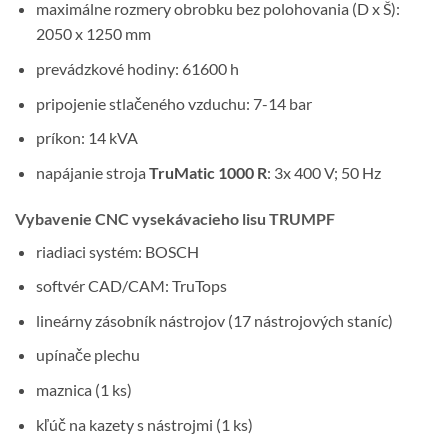
maximálne rozmery obrobku bez polohovania (D x Š):
2050 x 1250 mm
prevádzkové hodiny: 61600 h
pripojenie stlačeného vzduchu: 7-14 bar
príkon: 14 kVA
napájanie stroja
TruMatic 1000 R
: 3x 400 V; 50 Hz
Vybavenie CNC vysekávacieho lisu TRUMPF
riadiaci systém: BOSCH
softvér CAD/CAM: TruTops
lineárny zásobník nástrojov (17 nástrojových staníc)
upínače plechu
maznica (1 ks)
kľúč na kazety s nástrojmi (1 ks)