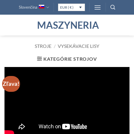
Skip
Slovenčina
EUR ( € )
to
content
MASZYNERIA
STROJE
/
VYSEKÁVACIE LISY
KATEGÓRIE STROJOV
Zľava!