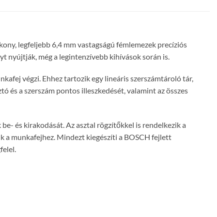
, legfeljebb 6,4 mm vastagságú fémlemezek precíziós
nyújtják, még a legintenzívebb kihívások során is.
fej végzi. Ehhez tartozik egy lineáris szerszámtároló tár,
ztó és a szerszám pontos illeszkedését, valamint az összes
e- és kirakodását. Az asztal rögzítőkkel is rendelkezik a
k a munkafejhez. Mindezt kiegészíti a BOSCH fejlett
elel.