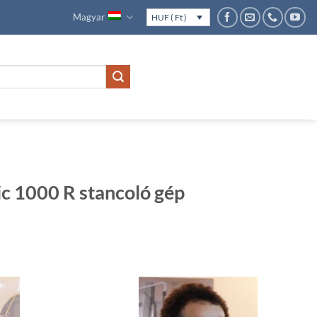
Magyar
HUF ( Ft )
 1000 R stancoló gép