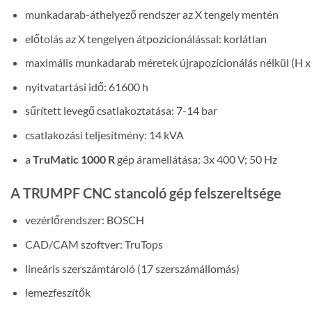
munkadarab-áthelyező rendszer az X tengely mentén
előtolás az X tengelyen átpozícionálással: korlátlan
maximális munkadarab méretek újrapozícionálás nélkül (H x
nyitvatartási idő: 61600 h
sűrített levegő csatlakoztatása: 7-14 bar
csatlakozási teljesítmény: 14 kVA
a
TruMatic 1000 R
gép áramellátása: 3x 400 V; 50 Hz
A TRUMPF CNC stancoló gép felszereltsége
vezérlőrendszer: BOSCH
CAD/CAM szoftver: TruTops
lineáris szerszámtároló (17 szerszámállomás)
lemezfeszítők