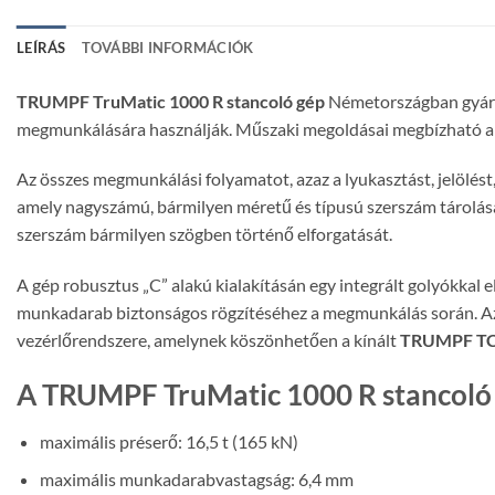
LEÍRÁS
TOVÁBBI INFORMÁCIÓK
TRUMPF TruMatic 1000 R stancoló gép
Németországban gyárt
megmunkálására használják. Műszaki megoldásai megbízható alk
Az összes megmunkálási folyamatot, azaz a lyukasztást, jelölés
amely nagyszámú, bármilyen méretű és típusú szerszám tárolását 
szerszám bármilyen szögben történő elforgatását.
A gép robusztus „C” alakú kialakításán egy integrált golyókkal 
munkadarab biztonságos rögzítéséhez a megmunkálás során. Az e
vezérlőrendszere, amelynek köszönhetően a kínált
TRUMPF TC1
A TRUMPF TruMatic 1000 R stancoló 
maximális préserő: 16,5 t (165 kN)
maximális munkadarabvastagság: 6,4 mm