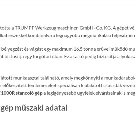
otta a TRUMPF Werkzeugmaschinen GmbH+Co. KG. A gépet vékony
atrészekkel kombinálva a legnagyobb megmunkálási teljesítményt 
t, bélyegzést és vágást egy maximum 16,5 tonna erővel működő munka
biztosítja egy forgótartóban. Ez a tartó pedig biztosítja a lyukas
ellátott munkaasztal található, amely megkönnyíti a munkadarabok b
lőkészített fémlemezeket speciálisan kialakított csúszdák vezeti
000R stancoló gép
a legigényesebb ügyfelek elvárásainak is megf
gép műszaki adatai