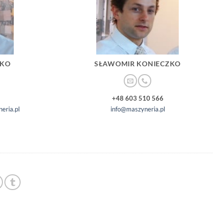
ZKO
SŁAWOMIR KONIECZKO
+48 603 510 566
eria.pl
info@maszyneria.pl