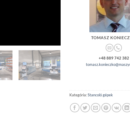
TOMASZ KONIEC
+48 889 742 382
tomasz.konieczko@maszyn
Kategória:
Stancoló gépek