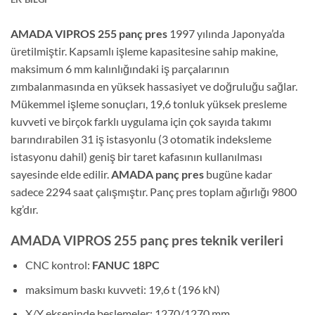
AMADA VIPROS 255 panç pres
1997 yılında Japonya’da
üretilmiştir. Kapsamlı işleme kapasitesine sahip makine,
maksimum 6 mm kalınlığındaki iş parçalarının
zımbalanmasında en yüksek hassasiyet ve doğruluğu sağlar.
Mükemmel işleme sonuçları, 19,6 tonluk yüksek presleme
kuvveti ve birçok farklı uygulama için çok sayıda takımı
barındırabilen 31 iş istasyonlu (3 otomatik indeksleme
istasyonu dahil) geniş bir taret kafasının kullanılması
sayesinde elde edilir.
AMADA panç pres
bugüne kadar
sadece 2294 saat çalışmıştır. Panç pres toplam ağırlığı 9800
kg’dır.
AMADA VIPROS 255 panç pres teknik verileri
CNC kontrol:
FANUC 18PC
maksimum baskı kuvveti: 19,6 t (196 kN)
X/Y ekseninde beslemeler: 1270/1270 mm