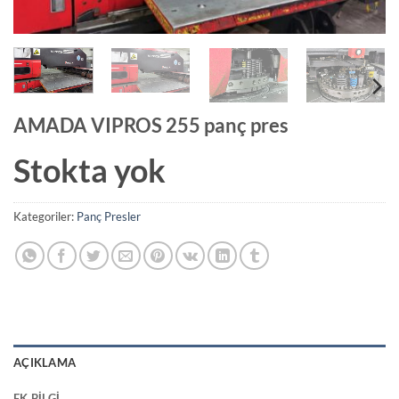
AMADA VIPROS 255 panç pres
Stokta yok
Kategoriler:
Panç Presler
AÇIKLAMA
EK BILGI