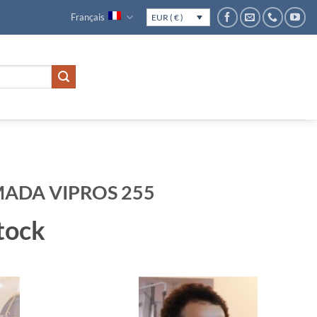
Français
EUR ( € )
MADA VIPROS 255
tock