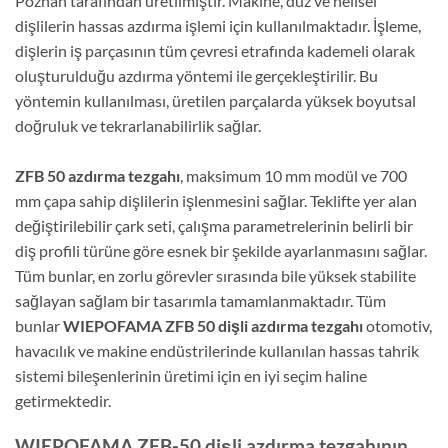
Poznań tarafından üretilmiştir. Makine, düz ve helisel
dişlilerin hassas azdırma işlemi için kullanılmaktadır. İşleme,
dişlerin iş parçasının tüm çevresi etrafında kademeli olarak
oluşturulduğu azdırma yöntemi ile gerçekleştirilir. Bu
yöntemin kullanılması, üretilen parçalarda yüksek boyutsal
doğruluk ve tekrarlanabilirlik sağlar.
ZFB 50 azdırma tezgahı
, maksimum 10 mm modül ve 700
mm çapa sahip dişlilerin işlenmesini sağlar. Teklifte yer alan
değiştirilebilir çark seti, çalışma parametrelerinin belirli bir
diş profili türüne göre esnek bir şekilde ayarlanmasını sağlar.
Tüm bunlar, en zorlu görevler sırasında bile yüksek stabilite
sağlayan sağlam bir tasarımla tamamlanmaktadır. Tüm
bunlar
WIEPOFAMA ZFB 50 dişli azdırma tezgahı
otomotiv,
havacılık ve makine endüstrilerinde kullanılan hassas tahrik
sistemi bileşenlerinin üretimi için en iyi seçim haline
getirmektedir.
WIEPOFAMA ZFB-50 dişli azdırma tezgahının