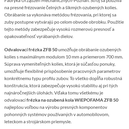
Fabryka Urządzeń Mechanicznych-Poznań. Stroj sa používa
na presné frézovanie čelných a šikmých ozubených kolies.
Obrábanie sa vykonáva metódou frézovania, pri ktorej sa
zuby postupne vytvárajú po celom obvode obrobku. Použitie
tejto metódy zabezpečuje vysokú rozmerovú presnosť a
opakovateľnosť vyrábaných dielov.
Odvalovací frézka ZFB 50
umožňuje obrábanie ozubených
kolies s maximálnym modulom 10 mm a priemerom 700 mm.
Súprava vymeniteľných kolies, ktorá je súčasťou ponuky,
umožňuje flexibilné prispôsobenie pracovných parametrov
konkrétnemu typu profilu zubov. To všetko dopĺňa robustná
konštrukcia, ktorá zabezpečuje vysokú stabilitu aj pri tých
najnáročnejších úlohách. Vďaka tomu všetkému je
odvalovací
frézka na ozubená kola WIEPOFAMA ZFB 50
najlepšou voľbou na výrobu presných komponentov
pohonných systémov používaných v automobilovom,
leteckom a strojárskom priemysle.