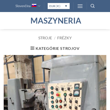
Skip
Slovenčina
EUR ( € )
to
content
MASZYNERIA
STROJE
/
FRÉZKY
KATEGÓRIE STROJOV