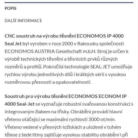
POPIS
DALŠÍ INFORMACE
CNC soustruh na výrobu těsnění ECONOMOS IP 4000
Seal Jet
byl vyroben v roce 2000 v Rakousku společností
ECONOMOS AUSTRIA Gesellschaft m.b.H. Stroj je určen k
výrobě technických těsnění a těsnicích prvků různých
rozměrů a profilů. Pokročilá technologie SEAL-JET umožňuje
rychlou výrobu jednotlivých dílů i krátkých sérií s vysokou
rozměrovou přesností a opakovatelností.
Soustruh pro výrobu těsnění ECONOMOS ECONOM IP
4000 Seal-Jet
se vyznačuje robustní svařovanou konstrukcí s
integrovaným žlabem na třísky. Obrábění provádí hlavní
vřeteno otáčející se maximální rychlostí 3000 ot/min.
Vřeteno vedené v přesných ložiskách a uložené v tuhém
tělese z šedé litiny zajišťuje vysokou stabilitu obrábění i při