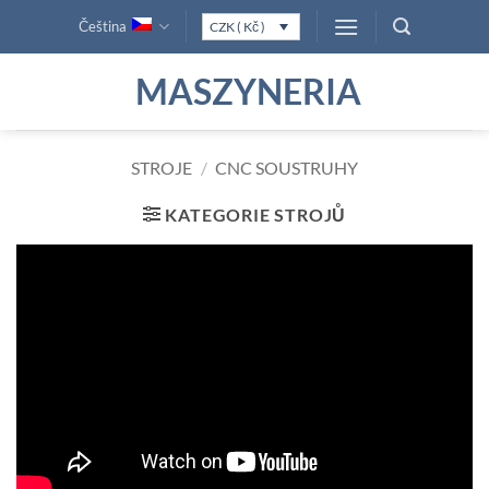
Přeskočit
Čeština
CZK ( Kč )
na
obsah
MASZYNERIA
STROJE
/
CNC SOUSTRUHY
KATEGORIE STROJŮ