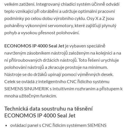
velkém zatížení. Integrovaný chladicí systém účinně odvádí
teplo vznikající při obrábění a udržuje optimální pracovní
podmínky po celou dobu výrobního cyklu. Osy X a Z jsou
poháněny výkonnými servomotory, které zajišťují plynulý
pohyb a vysokou přesnost polohování.
ECONOMOS IP 4000 Seal Jet
je vybaven speciálně
navrženým zásobníkem nástrojů založeným na kolejnici a na
ní přišroubovaných držácích nástrojů. Toto řešení urychluje
polohování nástrojů a zkracuje prostoje na minimum.
Nástroje se do držáků upínají pomocí výměnných desek.
Celek se ovládá z inteligentního CNC řídicího systému
SIEMENS SINUMERIK s intuitivním rozhraním a přístupem k
mnoha užitečným funkcím.
Technická data soustruhu na těsnění
ECONOMOS IP 4000 Seal Jet
ovládací panel s CNC řídicím systémem SIEMENS