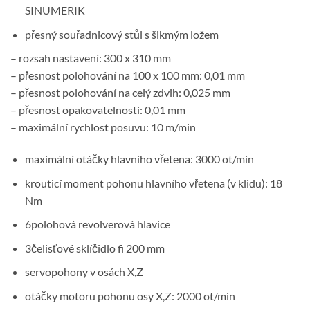
SINUMERIK
přesný souřadnicový stůl s šikmým ložem
– rozsah nastavení: 300 x 310 mm
– přesnost polohování na 100 x 100 mm: 0,01 mm
– přesnost polohování na celý zdvih: 0,025 mm
– přesnost opakovatelnosti: 0,01 mm
– maximální rychlost posuvu: 10 m/min
maximální otáčky hlavního vřetena: 3000 ot/min
krouticí moment pohonu hlavního vřetena (v klidu): 18
Nm
6polohová revolverová hlavice
3čelisťové sklíčidlo fi 200 mm
servopohony v osách X,Z
otáčky motoru pohonu osy X,Z: 2000 ot/min