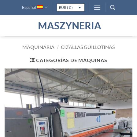
Saltar
Español
EUR ( € )
al
contenido
MASZYNERIA
MAQUINARIA
/
CIZALLAS GUILLOTINAS
CATEGORÍAS DE MÁQUINAS