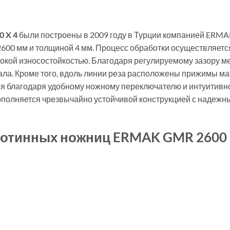
 X 4
были построены в 2009 году в Турции компанией ERMA
2600 мм и толщиной 4 мм. Процесс обработки осуществляе
окой износостойкостью. Благодаря регулируемому зазору м
ла. Кроме того, вдоль линии реза расположены прижимы ма
ся благодаря удобному ножному переключателю и интуитивн
полняется чрезвычайно устойчивой конструкцией с надежн
ьотинных ножниц ERMAK GMR 2600 