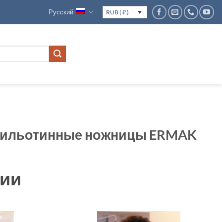
Русский
RUB ( ₽ )
гильотинные ножницы ERMAK
чии