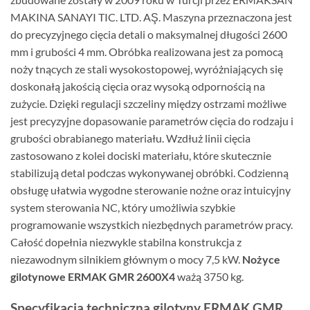
MAKINA SANAYI TIC. LTD. AŞ. Maszyna przeznaczona jest
do precyzyjnego cięcia detali o maksymalnej długości 2600
mm i grubości 4 mm. Obróbka realizowana jest za pomocą
noży tnących ze stali wysokostopowej, wyróżniających się
doskonałą jakością cięcia oraz wysoką odpornością na
zużycie. Dzięki regulacji szczeliny między ostrzami możliwe
jest precyzyjne dopasowanie parametrów cięcia do rodzaju i
grubości obrabianego materiału. Wzdłuż linii cięcia
zastosowano z kolei dociski materiału, które skutecznie
stabilizują detal podczas wykonywanej obróbki. Codzienną
obsługę ułatwia wygodne sterowanie nożne oraz intuicyjny
system sterowania NC, który umożliwia szybkie
programowanie wszystkich niezbędnych parametrów pracy.
Całość dopełnia niezwykle stabilna konstrukcja z
niezawodnym silnikiem głównym o mocy 7,5 kW.
Nożyce
gilotynowe ERMAK GMR 2600X4
ważą 3750 kg.
Specyfikacja techniczna gilotyny ERMAK GMR