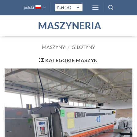
Przewiń
polski
PLN ( zł )
do
zawartości
MASZYNERIA
MASZYNY
/
GILOTYNY
KATEGORIE MASZYN