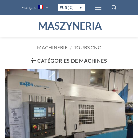
Passer
Français
EUR ( € )
au
contenu
MASZYNERIA
MACHINERIE
/
TOURS CNC
CATÉGORIES DE MACHINES