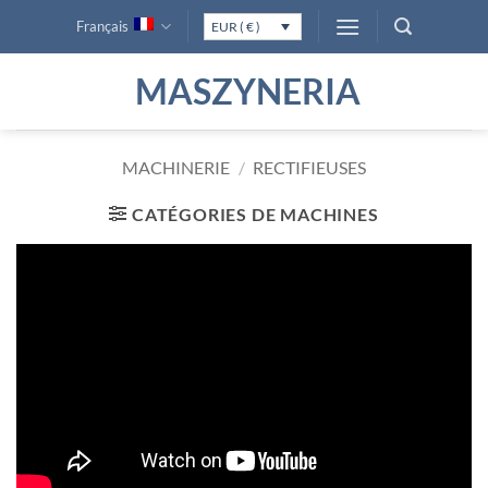
Passer
Français
EUR ( € )
au
contenu
MASZYNERIA
MACHINERIE
/
RECTIFIEUSES
CATÉGORIES DE MACHINES