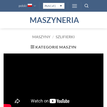
Przewiń
polski
PLN ( zł )
do
zawartości
MASZYNERIA
MASZYNY
/
SZLIFIERKI
KATEGORIE MASZYN