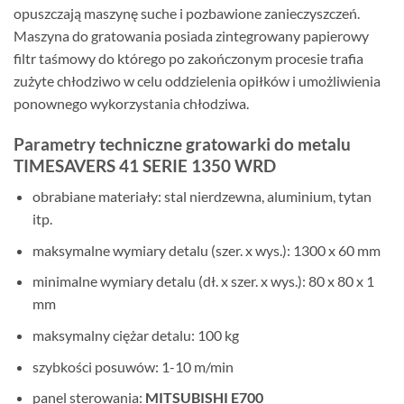
opuszczają maszynę suche i pozbawione zanieczyszczeń.
Maszyna do gratowania posiada zintegrowany papierowy
filtr taśmowy do którego po zakończonym procesie trafia
zużyte chłodziwo w celu oddzielenia opiłków i umożliwienia
ponownego wykorzystania chłodziwa.
Parametry techniczne gratowarki do metalu
TIMESAVERS 41 SERIE 1350 WRD
obrabiane materiały: stal nierdzewna, aluminium, tytan
itp.
maksymalne wymiary detalu (szer. x wys.): 1300 x 60 mm
minimalne wymiary detalu (dł. x szer. x wys.): 80 x 80 x 1
mm
maksymalny ciężar detalu: 100 kg
szybkości posuwów: 1-10 m/min
panel sterowania:
MITSUBISHI E700