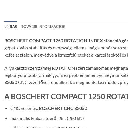
LEÍRÁS
TOVÁBBI INFORMÁCIÓK
BOSCHERT COMPACT 1250 ROTATION-INDEX stancoló gé
gépet kiváló stabilitás és merevség jellemzi még a nehéz sor
kefés asztalon, megvédve a lemezfelületeket a karcolásoktól és 
A lyukasztó szerszámfej
ROTATION
szerszámállomás meghajtáss
legbonyolultabb formák gyors és problémamentes megmunkálásá
32050
CNC vezérlővel rendelkezik a megmunkálási módok prog
A BOSCHERT COMPACT 1250 ROTATIO
CNC vezérlés:
BOSCHERT CNC 32050
maximális lyukasztóerő: 28 t (280 kN)