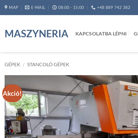
Skip
MAP
E-MAIL
08:00 - 15:00
+48 889 742 382
to
content
MASZYNERIA
KAPCSOLATBA LÉPNI
G
GÉPEK
/
STANCOLÓ GÉPEK
Akció!