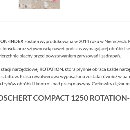
ION-INDEX
została wyprodukowana w 2014 roku w Niemczech. M
tabilnością oraz sztywnością nawet podczas wymagającej obróbki s
wierzchnie blachy przed powstawaniem zarysowań i zadrapań.
stacji narzędziowej
ROTATION
, która płynnie obraca każde narz
ształtów. Prasa rewolwerowa wyposażona została również w pan
rybów obróbki i kontroli nad pracą maszyny. Całkowity ciężar m
i BOSCHERT COMPACT 1250 ROTATION