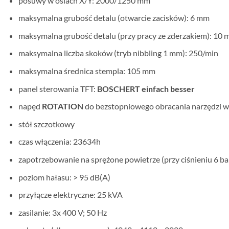
posuwy w osiach X/Y: 2000/1250 mm
maksymalna grubość detalu (otwarcie zacisków): 6 mm
maksymalna grubość detalu (przy pracy ze zderzakiem): 10
maksymalna liczba skoków (tryb nibbling 1 mm): 250/min
maksymalna średnica stempla: 105 mm
panel sterowania TFT:
BOSCHERT einfach besser
napęd
ROTATION
do bezstopniowego obracania narzędzi w
stół szczotkowy
czas włączenia: 23634h
zapotrzebowanie na sprężone powietrze (przy ciśnieniu 6 bar)
poziom hałasu: > 95 dB(A)
przyłącze elektryczne: 25 kVA
zasilanie: 3x 400 V; 50 Hz