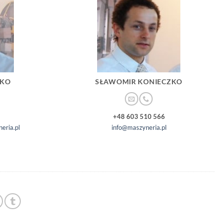
ZKO
SŁAWOMIR KONIECZKO
+48 603 510 566
eria.pl
info@maszyneria.pl