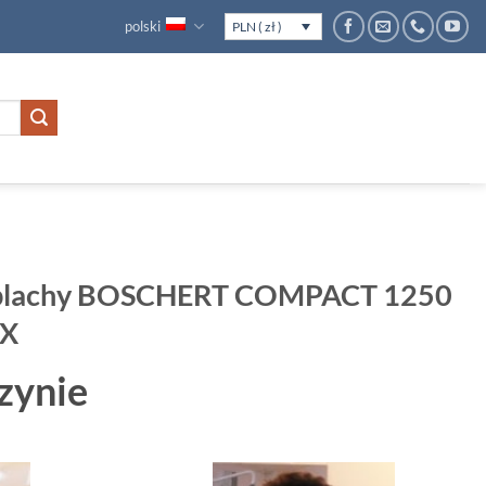
polski
PLN ( zł )
blachy BOSCHERT COMPACT 1250
EX
zynie