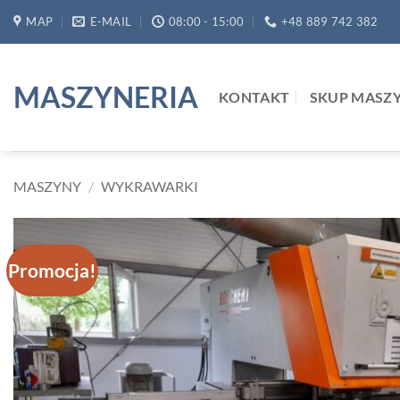
Przewiń
MAP
E-MAIL
08:00 - 15:00
+48 889 742 382
do
zawartości
MASZYNERIA
KONTAKT
SKUP MASZ
MASZYNY
/
WYKRAWARKI
Promocja!