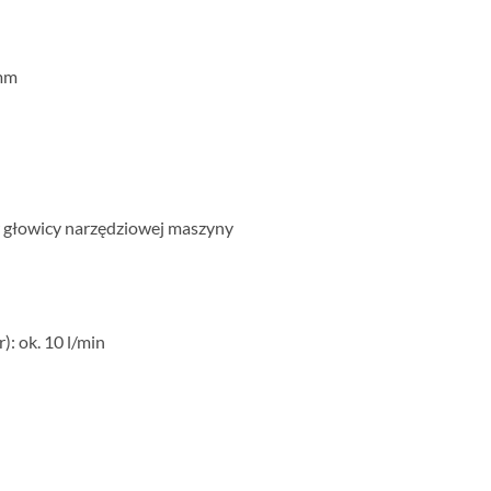
 mm
 głowicy narzędziowej maszyny
: ok. 10 l/min