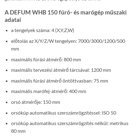
A DEFUM WHB 150 fúró- és marógép műszaki
adatai
a tengelyek száma: 4 (X,Y,Z,W)
előtolás az X/Y/Z/W tengelyen: 7000/3000/1200/500
mm
maximális fúrási átmérő: 800 mm
maximális tervezési átmérő tárcsával: 1200 mm
maximális fúrási átmérő öntöttvasban: 75 mm
maximális marófej-átmérő: 400 mm
orsó átmérője: 150 mm
orsókúp automatikus szerszámrögzítéssel: ISO 50
orsókúp automatikus szerszámrögzítés nélkül: metrikus
80 mm