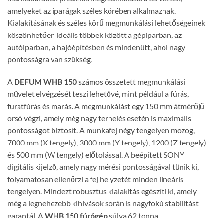
amelyeket az iparágak széles körében alkalmaznak.
Kialakításának és széles körű megmunkálási lehetőségeinek
köszönhetően ideális többek között a gépiparban, az
autóiparban, a hajóépítésben és mindenütt, ahol nagy
pontosságra van szükség.
A
DEFUM WHB 150
számos összetett megmunkálási
művelet elvégzését teszi lehetővé, mint például a fúrás,
furatfúrás és marás. A megmunkálást egy 150 mm átmérőjű
orsó végzi, amely még nagy terhelés esetén is maximális
pontosságot biztosít. A munkafej négy tengelyen mozog,
7000 mm (X tengely), 3000 mm (Y tengely), 1200 (Z tengely)
és 500 mm (W tengely) előtolással. A beépített SONY
digitális kijelző, amely nagy mérési pontosságával tűnik ki,
folyamatosan ellenőrzi a fej helyzetét minden lineáris
tengelyen. Mindezt robusztus kialakítás egészíti ki, amely
még a legnehezebb kihívások során is nagyfokú stabilitást
garantál. A
WHB 150 fúrógép
súlya 62 tonna.