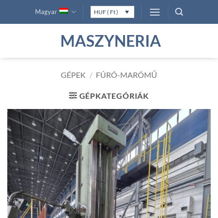
Skip
Magyar
HUF ( Ft )
to
content
MASZYNERIA
GÉPEK
/
FÚRÓ-MARÓMŰ
GÉPKATEGÓRIÁK