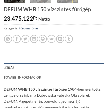
DEFUM WHB 150 vízszintes fúrógép
23.475.122
Ft
Netto
Kategória:
Fúró-marómű
LEÍRÁS
TOVÁBBI INFORMÁCIÓK
DEFUM WHB 150 vízszintes fúrógép
1984-ben gyártotta
Lengyelországban a Dąbrowska Fabryka Obrabiarek
DEFUM. A gépet nehéz, bonyolult geometriájú
munkadarabok precíziós megmunkálására tervezték,