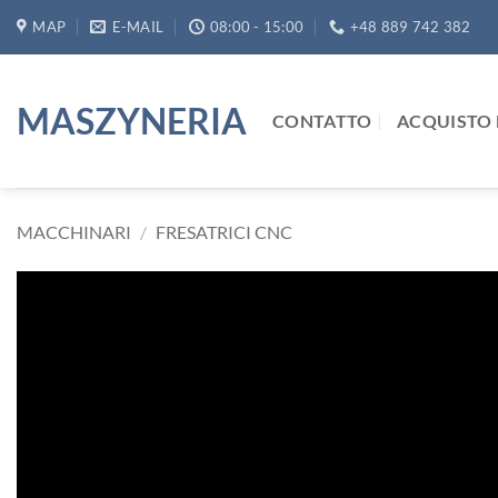
Salta
MAP
E-MAIL
08:00 - 15:00
+48 889 742 382
ai
contenuti
MASZYNERIA
CONTATTO
ACQUISTO 
MACCHINARI
/
FRESATRICI CNC