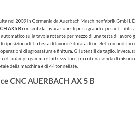
ruita nel 2009 in Germania da Auerbach Maschinenfabrik GmbH. È 
CH AX5 B
consente la lavorazione di pezzi grandi e pesanti, utilizz
tomatico sulla tavola rotante per mezzo di una testa di lavoro gi
à di riposizionarli. La testa di lavoro è dotata di un elettromandri
operazioni di sgrossatura e finitura. Gli utensili da taglio, invece
to di un’ampia gamma di attrezzature, tra cui una sonda di misur
otale della macchina è di 44 tonnellate.
atrice CNC AUERBACH AX 5 B