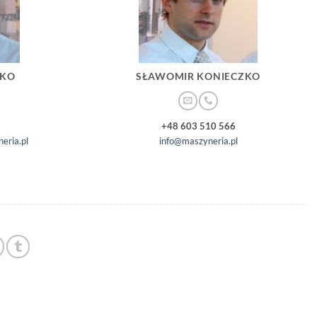
ZKO
SŁAWOMIR KONIECZKO
+48 603 510 566
eria.pl
info@maszyneria.pl