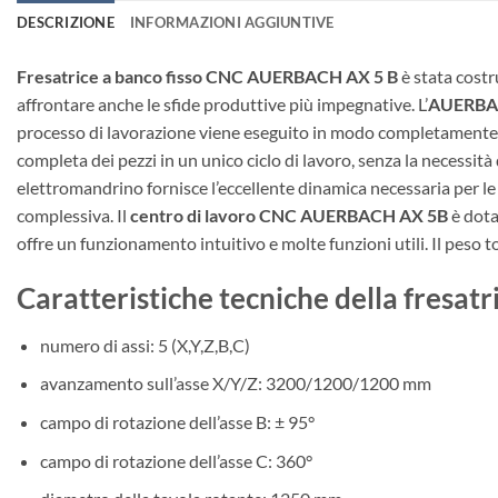
DESCRIZIONE
INFORMAZIONI AGGIUNTIVE
Fresatrice a banco fisso CNC AUERBACH AX 5 B
è stata cost
affrontare anche le sfide produttive più impegnative. L’
AUERBA
processo di lavorazione viene eseguito in modo completamente au
completa dei pezzi in un unico ciclo di lavoro, senza la necessit
elettromandrino fornisce l’eccellente dinamica necessaria per le 
complessiva. Il
centro di lavoro CNC AUERBACH AX 5B
è dota
offre un funzionamento intuitivo e molte funzioni utili. Il peso t
Caratteristiche tecniche della fres
numero di assi: 5 (X,Y,Z,B,C)
avanzamento sull’asse X/Y/Z: 3200/1200/1200 mm
campo di rotazione dell’asse B: ± 95°
campo di rotazione dell’asse C: 360°