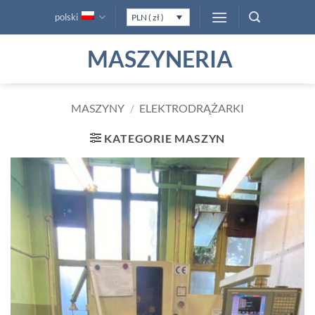
Przewiń
polski
PLN ( zł )
do
zawartości
MASZYNERIA
MASZYNY
/
ELEKTRODRĄŻARKI
KATEGORIE MASZYN