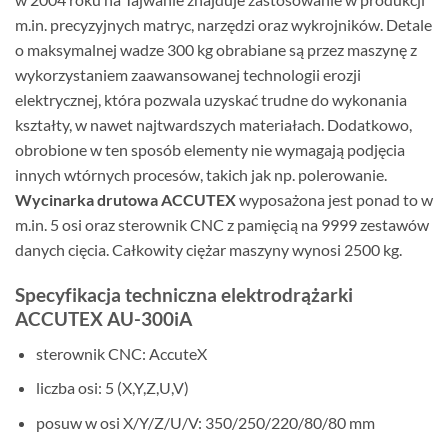
m.in. precyzyjnych matryc, narzędzi oraz wykrojników. Detale
o maksymalnej wadze 300 kg obrabiane są przez maszynę z
wykorzystaniem zaawansowanej technologii erozji
elektrycznej, która pozwala uzyskać trudne do wykonania
kształty, w nawet najtwardszych materiałach. Dodatkowo,
obrobione w ten sposób elementy nie wymagają podjęcia
innych wtórnych procesów, takich jak np. polerowanie.
Wycinarka drutowa ACCUTEX
wyposażona jest ponad to w
m.in. 5 osi oraz sterownik CNC z pamięcią na 9999 zestawów
danych cięcia. Całkowity ciężar maszyny wynosi 2500 kg.
Specyfikacja techniczna elektrodrążarki
ACCUTEX AU-300iA
sterownik CNC: AccuteX
liczba osi: 5 (X,Y,Z,U,V)
posuw w osi X/Y/Z/U/V: 350/250/220/80/80 mm