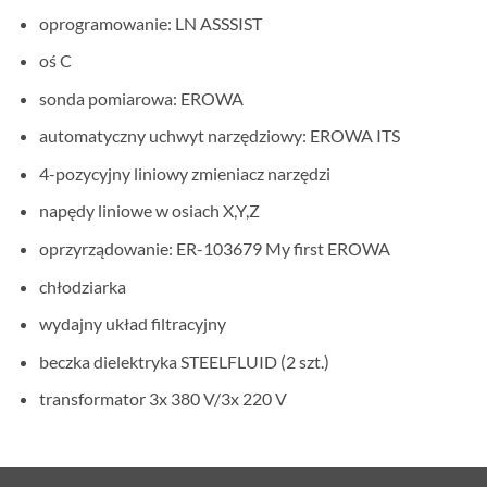
oprogramowanie: LN ASSSIST
oś C
sonda pomiarowa: EROWA
automatyczny uchwyt narzędziowy: EROWA ITS
4-pozycyjny liniowy zmieniacz narzędzi
napędy liniowe w osiach X,Y,Z
oprzyrządowanie: ER-103679 My first EROWA
chłodziarka
wydajny układ filtracyjny
beczka dielektryka STEELFLUID (2 szt.)
transformator 3x 380 V/3x 220 V