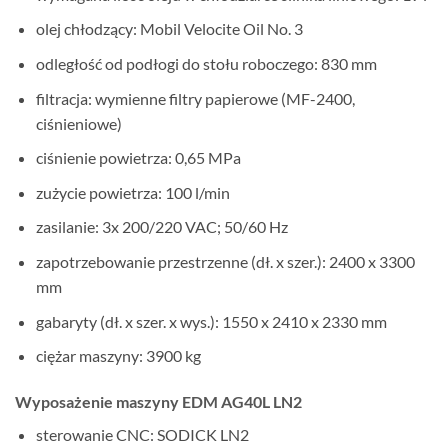
olej chłodzący: Mobil Velocite Oil No. 3
odległość od podłogi do stołu roboczego: 830 mm
filtracja: wymienne filtry papierowe (MF-2400,
ciśnieniowe)
ciśnienie powietrza: 0,65 MPa
zużycie powietrza: 100 l/min
zasilanie: 3x 200/220 VAC; 50/60 Hz
zapotrzebowanie przestrzenne (dł. x szer.): 2400 x 3300
mm
gabaryty (dł. x szer. x wys.): 1550 x 2410 x 2330 mm
ciężar maszyny: 3900 kg
Wyposażenie maszyny EDM AG40L LN2
sterowanie CNC: SODICK LN2