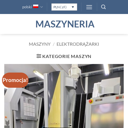
Przewiń
polski
PLN ( zł )
do
zawartości
MASZYNERIA
MASZYNY
/
ELEKTRODRĄŻARKI
KATEGORIE MASZYN
Promocja!