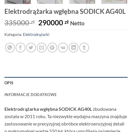
Elektrodrążarka wgłębna SODICK AG40L
Pierwotna
Aktualna
335000
290000
zł
zł
Netto
cena
cena
Kategoria:
Elektrodrążarki
wynosiła:
wynosi:
335000 zł.
290000 zł.
OPIS
INFORMACJE DODATKOWE
Elektrodrążarka wgłębna SODICK AG40L
zbudowana
została w 2011 roku. Ta niezwykle wydajna maszyna znajduje
zastosowanie w precyzyjnej obróbce elektroerozyjnej detali
o maksymalnej wadze 550 kg, która umożliwia osiągnięcie