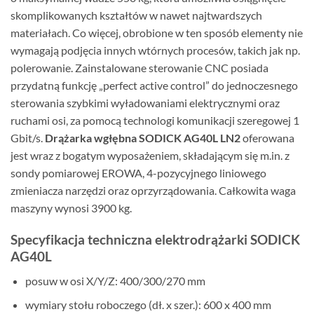
skomplikowanych kształtów w nawet najtwardszych
materiałach. Co więcej, obrobione w ten sposób elementy nie
wymagają podjęcia innych wtórnych procesów, takich jak np.
polerowanie. Zainstalowane sterowanie CNC posiada
przydatną funkcję „perfect active control” do jednoczesnego
sterowania szybkimi wyładowaniami elektrycznymi oraz
ruchami osi, za pomocą technologi komunikacji szeregowej 1
Gbit/s.
Drążarka wgłębna SODICK AG40L LN2
oferowana
jest wraz z bogatym wyposażeniem, składającym się m.in. z
sondy pomiarowej EROWA, 4-pozycyjnego liniowego
zmieniacza narzędzi oraz oprzyrządowania. Całkowita waga
maszyny wynosi 3900 kg.
Specyfikacja techniczna elektrodrążarki SODICK
AG40L
posuw w osi X/Y/Z: 400/300/270 mm
wymiary stołu roboczego (dł. x szer.): 600 x 400 mm