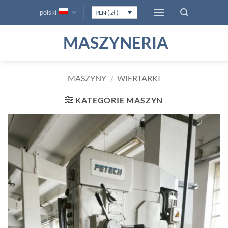
Przewiń
polski
PLN ( zł )
do
zawartości
MASZYNERIA
MASZYNY
/
WIERTARKI
KATEGORIE MASZYN