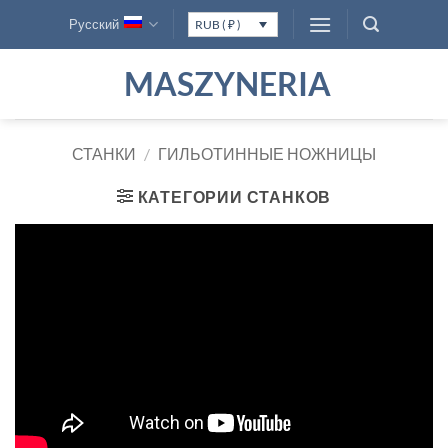
Skip
Русский
RUB ( ₽ )
to
content
MASZYNERIA
СТАНКИ
/
ГИЛЬОТИННЫЕ НОЖНИЦЫ
КАТЕГОРИИ СТАНКОВ