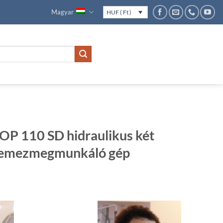
Magyar
HUF ( Ft )
 110 SD hidraulikus két
lemezmegmunkáló gép