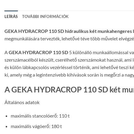
LEÍRÁS
TOVÁBBI INFORMÁCIÓK
GEKA HYDRACROP 110 SD hidraulikus két munkahengeres
megmunkálására tervezték, lehetővé téve több művelet elvégzés
A
GEKA HYDRACROP 110 SD
5 különálló munkaállomással van
szerszámacélból készült, cserélhető szerszámokat használ, ami l
és külön lábkapcsolós vezérléssel történik, ami lehetővé teszi 
ki, amely még a legintenzívebb kihívások során is megőrzi a nagy
A GEKA HYDRACROP 110 SD két mun
Általános adatok
maximális stancolóerő: 110 t
maximális vágóerő: 180 t