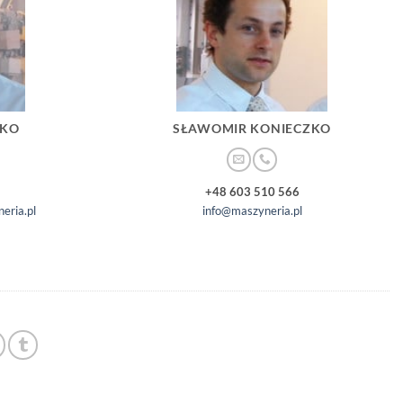
ZKO
SŁAWOMIR KONIECZKO
+48 603 510 566
eria.pl
info@maszyneria.pl