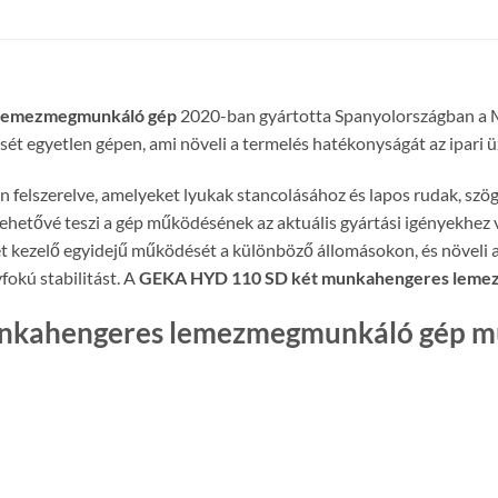
 lemezmegmunkáló gép
2020-ban gyártotta Spanyolországban a 
ét egyetlen gépen, ami növeli a termelés hatékonyságát az ipari
 felszerelve, amelyeket lyukak stancolásához és lapos rudak, szö
ehetővé teszi a gép működésének az aktuális gyártási igényekhez v
két kezelő egyidejű működését a különböző állomásokon, és növeli 
fokú stabilitást. A
GEKA HYD 110 SD két munkahengeres leme
kahengeres lemezmegmunkáló gép mű