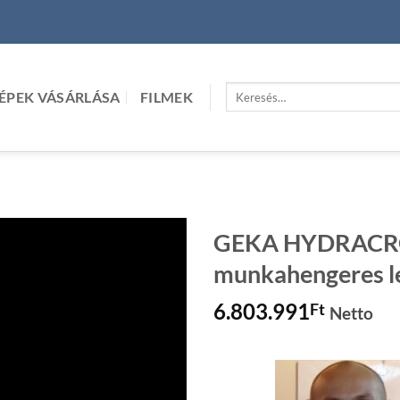
Keresés
ÉPEK VÁSÁRLÁSA
FILMEK
a
következőre:
GEKA HYDRACROP
munkahengeres 
6.803.991
Ft
Netto