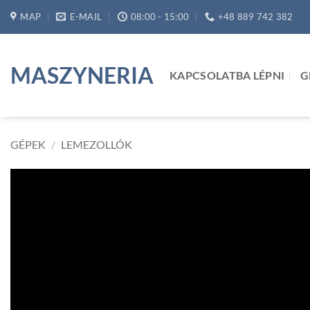
Skip
MAP
E-MAIL
08:00 - 15:00
+48 889 742 382
to
content
MASZYNERIA
KAPCSOLATBA LÉPNI
G
GÉPEK
/
LEMEZOLLÓK