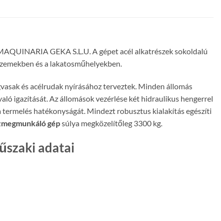
MAQUINARIA GEKA S.L.U. A gépet acél alkatrészek sokoldalú
 üzemekben és a lakatosműhelyekben.
gvasak és acélrudak nyírásához terveztek. Minden állomás
aló igazítását. Az állomások vezérlése két hidraulikus hengerrel
a termelés hatékonyságát. Mindezt robusztus kialakítás egészíti
zmegmunkáló gép
súlya megközelítőleg 3300 kg.
szaki adatai