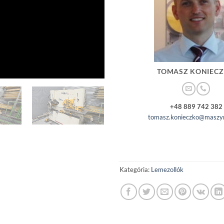
TOMASZ KONIEC
+48 889 742 382
tomasz.konieczko@maszyn
Kategória:
Lemezollók